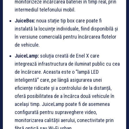
monitorizeze încărcarea bateriei în timp real, prin
intermediul telefonului mobil.
JuiceBox:
noua stație tip box care poate fi
instalată la locuințe individuale, fiind disponibilă și
în versiune comercială pentru încărcarea flotelor
de vehicule.
JuiceLamp:
soluția creată de Enel X care
integrează infrastructura de iluminat public cu cea
de încărcare. Aceasta este o ”lampă LED
inteligentă” care, pe lângă asigurarea unei
eficiențe ridicate și a controlului de la distanță,
oferă posibilitatea de a încărca două vehicule în
același timp. JuiceLamp poate fi de asemenea
configurată pentru supraveghere video,
monitorizarea calității aerului, conectivitate prin
fibră optică sau Wi-Fi urban.