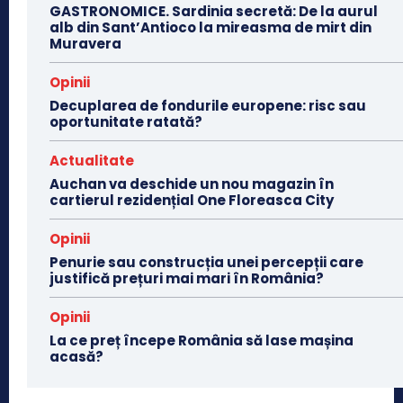
GASTRONOMICE. Sardinia secretă: De la aurul
alb din Sant’Antioco la mireasma de mirt din
Muravera
Opinii
Decuplarea de fondurile europene: risc sau
oportunitate ratată?
Actualitate
Auchan va deschide un nou magazin în
cartierul rezidențial One Floreasca City
Opinii
Penurie sau construcția unei percepții care
justifică prețuri mai mari în România?
Opinii
La ce preț începe România să lase mașina
acasă?