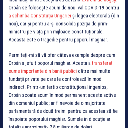
Orbán se folosește acum de noul val COVID-19 pentru
a schimba Constituția Ungariei
și legea electorală (din
nou), dar și pentru a-și consolida poziția de prim-
ministru pe viață prin mijloace constituționale.
Aceasta este o tragedie pentru poporul maghiar.
Permiteți-mi să vă ofer câteva exemple despre cum
Orbán a jefuit poporul maghiar. Acesta a
transferat
sume importante din banii publici
către mai multe
fundații private pe care le controlează în mod
indirect. Printr-un tertip constituțional ingenios,
Orbán scoate acum în mod permanent aceste active
din domeniul public; ar fi nevoie de o majoritate
parlamentară de două treimi pentru ca acestea să fie
înapoiate poporului maghiar. Sumele în discuție ar
totaliza aproximativ 2,8 miliarde de dolari.