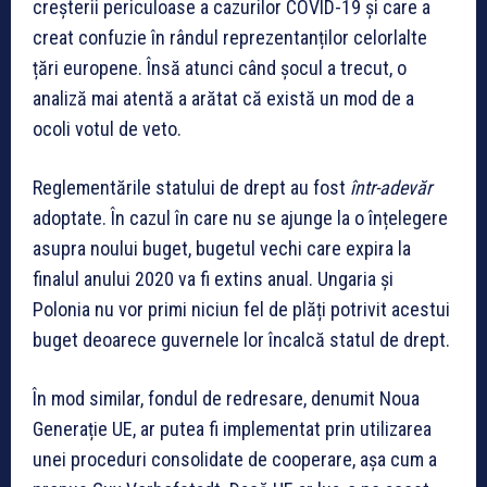
creșterii periculoase a cazurilor COVID-19 și care a
creat confuzie în rândul reprezentanților celorlalte
țări europene. Însă atunci când șocul a trecut, o
analiză mai atentă a arătat că există un mod de a
ocoli votul de veto.
Reglementările statului de drept au fost
într-adevăr
adoptate. În cazul în care nu se ajunge la o înțelegere
asupra noului buget, bugetul vechi care expira la
finalul anului 2020 va fi extins anual. Ungaria și
Polonia nu vor primi niciun fel de plăți potrivit acestui
buget deoarece guvernele lor încalcă statul de drept.
În mod similar, fondul de redresare, denumit Noua
Generație UE, ar putea fi implementat prin utilizarea
unei proceduri consolidate de cooperare, așa cum a