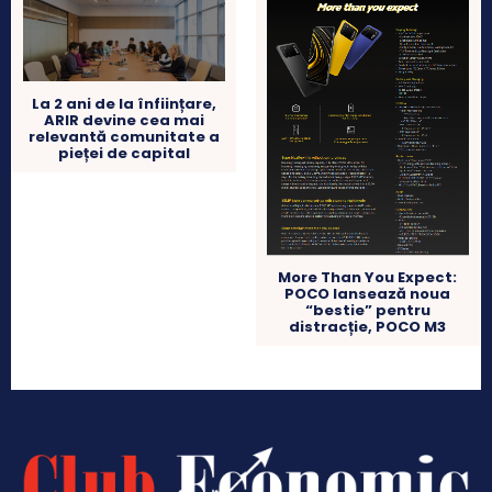
La 2 ani de la înființare,
ARIR devine cea mai
relevantă comunitate a
pieței de capital
More Than You Expect:
POCO lansează noua
“bestie” pentru
distracție, POCO M3