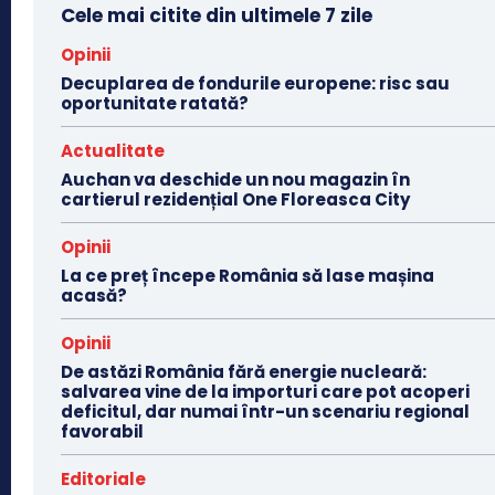
Cele mai citite din ultimele 7 zile
Opinii
Decuplarea de fondurile europene: risc sau
oportunitate ratată?
Actualitate
Auchan va deschide un nou magazin în
cartierul rezidențial One Floreasca City
Opinii
La ce preț începe România să lase mașina
acasă?
Opinii
De astăzi România fără energie nucleară:
salvarea vine de la importuri care pot acoperi
deficitul, dar numai într-un scenariu regional
favorabil
Editoriale