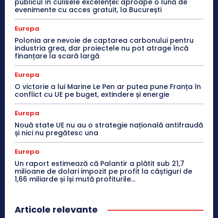
publicul în culisele excelenței: aproape o lună de
evenimente cu acces gratuit, la București
Europa
Polonia are nevoie de captarea carbonului pentru
industria grea, dar proiectele nu pot atrage încă
finanțare la scară largă
Europa
O victorie a lui Marine Le Pen ar putea pune Franța în
conflict cu UE pe buget, extindere și energie
Europa
Nouă state UE nu au o strategie națională antifraudă
și nici nu pregătesc una
Europa
Un raport estimează că Palantir a plătit sub 21,7
milioane de dolari impozit pe profit la câștiguri de
1,66 miliarde și își mută profiturile...
Articole relevante