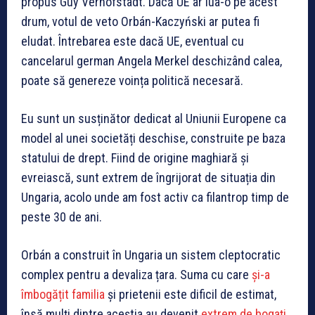
propus Guy Verhofstadt. Dacă UE ar lua-o pe acest
drum, votul de veto Orbán-Kaczyński ar putea fi
eludat. Întrebarea este dacă UE, eventual cu
cancelarul german Angela Merkel deschizând calea,
poate să genereze voința politică necesară.
Eu sunt un susținător dedicat al Uniunii Europene ca
model al unei societăți deschise, construite pe baza
statului de drept. Fiind de origine maghiară și
evreiască, sunt extrem de îngrijorat de situația din
Ungaria, acolo unde am fost activ ca filantrop timp de
peste 30 de ani.
Orbán a construit în Ungaria un sistem cleptocratic
complex pentru a devaliza țara. Suma cu care
și-a
îmbogățit familia
și prietenii este dificil de estimat,
însă mulți dintre aceștia au devenit
extrem de bogați
.