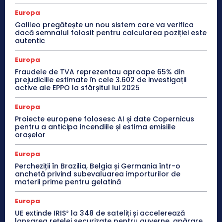
Europa
Galileo pregătește un nou sistem care va verifica
dacă semnalul folosit pentru calcularea poziției este
autentic
Europa
Fraudele de TVA reprezentau aproape 65% din
prejudiciile estimate în cele 3.602 de investigații
active ale EPPO la sfârșitul lui 2025
Europa
Proiecte europene folosesc AI și date Copernicus
pentru a anticipa incendiile și estima emisiile
orașelor
Europa
Percheziții în Brazilia, Belgia și Germania într-o
anchetă privind subevaluarea importurilor de
materii prime pentru gelatină
Europa
UE extinde IRIS² la 348 de sateliți și accelerează
lansarea rețelei securizate pentru guverne, apărare