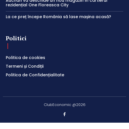
Auchan va deschide un nou magazin în cartierul
rezidențial One Floreasca City
La ce preț începe România să lase mașina acasă?
Politici
Politica de cookies
Termeni și Condiții
Politica de Confidențialitate
ClubEconomic @2026