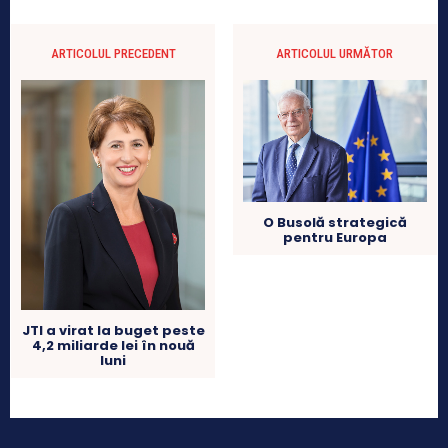
ARTICOLUL PRECEDENT
ARTICOLUL URMĂTOR
O Busolă strategică
pentru Europa
JTI a virat la buget peste
4,2 miliarde lei în nouă
luni