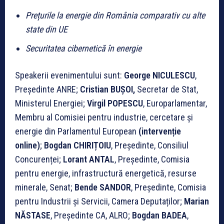
Prețurile la energie din România comparativ cu alte
state din UE
Securitatea cibernetică în energie
Speakerii evenimentului sunt:
George NICULESCU
,
Președinte ANRE;
Cristian BUȘOI,
Secretar de Stat,
Ministerul Energiei;
Virgil POPESCU
, Europarlamentar,
Membru al Comisiei pentru industrie, cercetare și
energie din Parlamentul European
(intervenție
online
)
;
Bogdan CHIRIȚOIU
, Președinte, Consiliul
Concurenței;
Lorant ANTAL
, Preşedinte, Comisia
pentru energie, infrastructură energetică, resurse
minerale, Senat;
Bende SANDOR
, Președinte, Comisia
pentru Industrii și Servicii, Camera Deputaților;
Marian
NĂSTASE
, Președinte CA, ALRO;
Bogdan BADEA
,