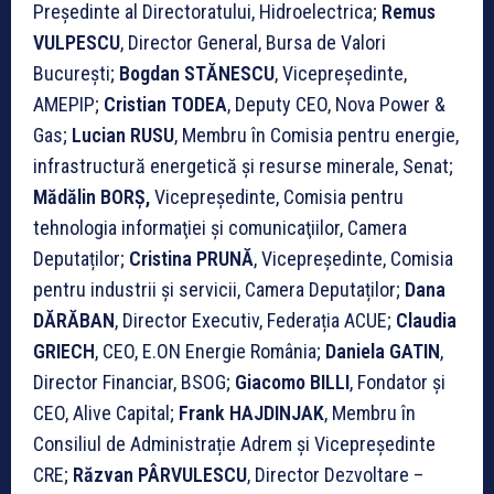
Președinte al Directoratului, Hidroelectrica;
Remus
VULPESCU
, Director General, Bursa de Valori
București;
Bogdan STĂNESCU
, Vicepreședinte,
AMEPIP;
Cristian TODEA
, Deputy CEO, Nova Power &
Gas;
Lucian RUSU
, Membru în Comisia pentru energie,
infrastructură energetică și resurse minerale, Senat;
Mădălin BORȘ,
Vicepreședinte, Comisia pentru
tehnologia informaţiei și comunicaţiilor, Camera
Deputaților;
Cristina PRUNĂ
, Vicepreședinte, Comisia
pentru industrii şi servicii, Camera Deputaților;
Dana
DĂRĂBAN
, Director Executiv, Federația ACUE;
Claudia
GRIECH
, CEO, E.ON Energie România;
Daniela GATIN
,
Director Financiar, BSOG;
Giacomo BILLI
, Fondator și
CEO, Alive Capital;
Frank HAJDINJAK
, Membru în
Consiliul de Administrație Adrem și Vicepreședinte
CRE;
Răzvan PÂRVULESCU
, Director Dezvoltare –