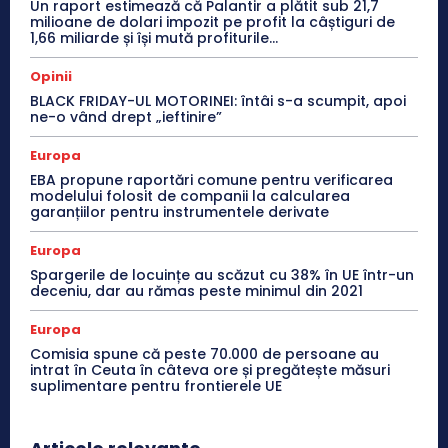
Un raport estimează că Palantir a plătit sub 21,7
milioane de dolari impozit pe profit la câștiguri de
1,66 miliarde și își mută profiturile...
Opinii
BLACK FRIDAY-UL MOTORINEI: întâi s-a scumpit, apoi
ne-o vând drept „ieftinire”
Europa
EBA propune raportări comune pentru verificarea
modelului folosit de companii la calcularea
garanțiilor pentru instrumentele derivate
Europa
Spargerile de locuințe au scăzut cu 38% în UE într-un
deceniu, dar au rămas peste minimul din 2021
Europa
Comisia spune că peste 70.000 de persoane au
intrat în Ceuta în câteva ore și pregătește măsuri
suplimentare pentru frontierele UE