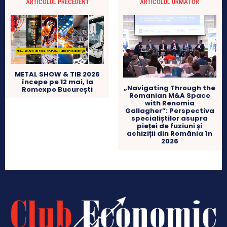
ARTICOLUL PRECEDENT
ARTICOLUL URMĂTOR
METAL SHOW & TIB 2026
începe pe 12 mai, la
„Navigating Through the
Romexpo București
Romanian M&A Space
with Renomia
Gallagher”: Perspectiva
specialiștilor asupra
pieței de fuziuni și
achiziții din România în
2026