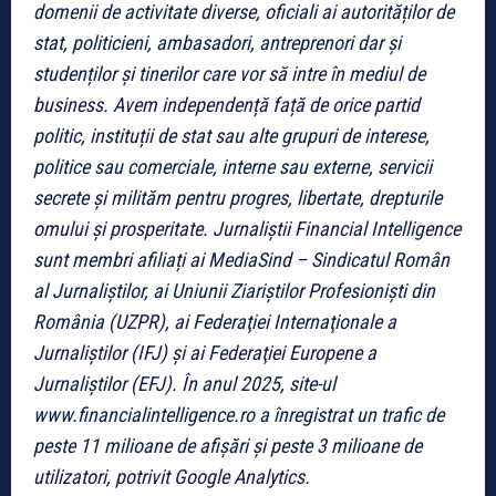
domenii de activitate diverse, oficiali ai autorităților de
stat, politicieni, ambasadori, antreprenori dar și
studenților și tinerilor care vor să intre în mediul de
business.
Avem independență față de orice partid
politic, instituții de stat sau alte grupuri de interese,
politice sau comerciale, interne sau externe, servicii
secrete și milităm pentru progres, libertate, drepturile
omului și prosperitate.
Jurnaliștii Financial Intelligence
sunt membri afiliați ai MediaSind – Sindicatul Român
al Jurnaliștilor, ai Uniunii Ziariștilor Profesioniști din
România (UZPR), ai Federaţiei Internaţionale a
Jurnaliştilor (IFJ) şi ai Federaţiei Europene a
Jurnaliştilor (EFJ).
În anul 2025, site-ul
www.financialintelligence.ro a înregistrat un trafic de
peste 11 milioane de afișări și peste 3 milioane de
utilizatori, potrivit Google Analytics.