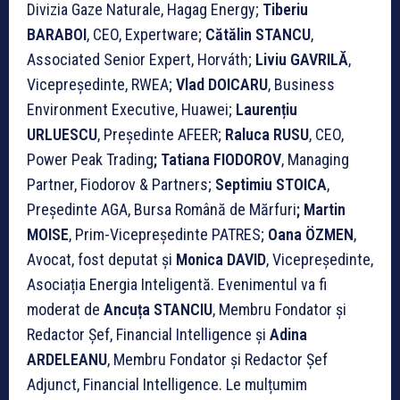
Divizia Gaze Naturale, Hagag Energy;
Tiberiu
BARABOI
, CEO, Expertware;
Cătălin STANCU
,
Associated Senior Expert, Horváth;
Liviu GAVRILĂ
,
Vicepreședinte, RWEA;
Vlad DOICARU
, Business
Environment Executive, Huawei;
Laurențiu
URLUESCU
, Președinte AFEER;
Raluca RUSU
, CEO,
Power Peak Trading
; Tatiana FIODOROV
, Managing
Partner, Fiodorov & Partners;
Septimiu STOICA
,
Președinte AGA, Bursa Română de Mărfuri
; Martin
MOISE
, Prim-Vicepreședinte PATRES;
Oana ÖZMEN
,
Avocat, fost deputat și
Monica DAVID
, Vicepreședinte,
Asociația Energia Inteligentă. Evenimentul va fi
moderat de
Ancuța STANCIU
, Membru Fondator și
Redactor Șef, Financial Intelligence și
Adina
ARDELEANU
, Membru Fondator și Redactor Șef
Adjunct, Financial Intelligence. Le mulțumim