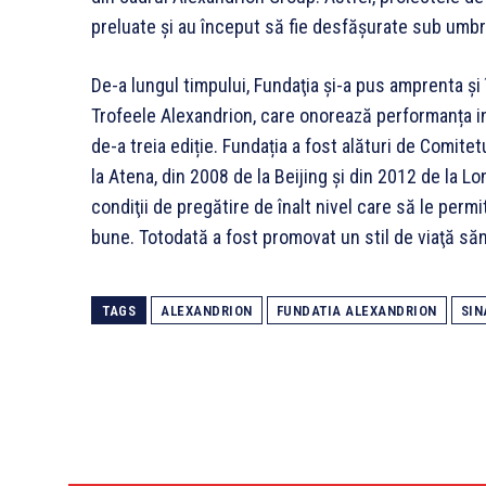
preluate şi au început să fie desfăşurate sub umbr
De-a lungul timpului, Fundaţia şi-a pus amprenta ș
Trofeele Alexandrion, care onorează performanța in
de-a treia ediție. Fundația a fost alături de Comite
la Atena, din 2008 de la Beijing şi din 2012 de la L
condiţii de pregătire de înalt nivel care să le permi
bune. Totodată a fost promovat un stil de viaţă să
TAGS
ALEXANDRION
FUNDATIA ALEXANDRION
SIN