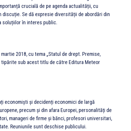
portanță crucială de pe agenda actualității, cu
n discuție. Se dă expresie diversității de abordări din
soluțiilor în interes public.
în martie 2018, cu tema „Statul de drept. Premise,
st tipărite sub acest titlu de către Editura Meteor
itați economiști și decidenți economici de largă
 Europene, precum și din afara Europei, personalități de
tori, manageri de firme și bănci, profesori universitari,
alitate. Reuniunile sunt deschise publicului.