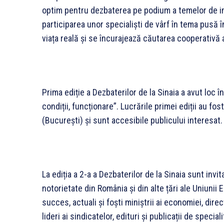
optim pentru dezbaterea pe podium a temelor de im
participarea unor specialiști de vârf în tema pusă î
viața reală și se încurajează căutarea cooperativă a 
Prima ediție a Dezbaterilor de la Sinaia a avut loc 
condiții, funcționare”. Lucrările primei ediții au fo
(București) și sunt accesibile publicului interesat.
La ediția a 2-a a Dezbaterilor de la Sinaia sunt inv
notorietate din România și din alte țări ale Uniunii
succes, actuali și foști miniștrii ai economiei, direc
lideri ai sindicatelor, edituri și publicații de speci