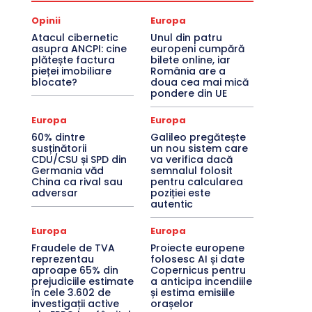
Opinii
Europa
Atacul cibernetic
Unul din patru
asupra ANCPI: cine
europeni cumpără
plătește factura
bilete online, iar
pieței imobiliare
România are a
blocate?
doua cea mai mică
pondere din UE
Europa
Europa
60% dintre
Galileo pregătește
susținătorii
un nou sistem care
CDU/CSU și SPD din
va verifica dacă
Germania văd
semnalul folosit
China ca rival sau
pentru calcularea
adversar
poziției este
autentic
Europa
Europa
Fraudele de TVA
Proiecte europene
reprezentau
folosesc AI și date
aproape 65% din
Copernicus pentru
prejudiciile estimate
a anticipa incendiile
în cele 3.602 de
și estima emisiile
investigații active
orașelor