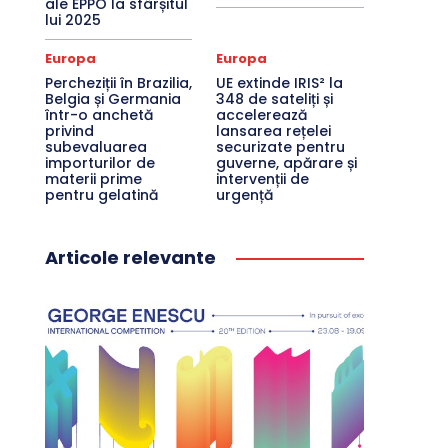
ale EPPO la sfârșitul
lui 2025
Europa
Europa
Percheziții în Brazilia,
UE extinde IRIS² la
Belgia și Germania
348 de sateliți și
într-o anchetă
accelerează
privind
lansarea rețelei
subevaluarea
securizate pentru
importurilor de
guverne, apărare și
materii prime
intervenții de
pentru gelatină
urgență
Articole relevante