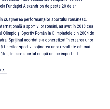
ela Fundaţiei Alexandrion de peste 20 de ani.
i în susţinerea performanţelor sportului românesc.
ternațională a sportivilor români, au avut în 2018 cea
tul Olimpic şi Sportiv Român la Olimpiadele din 2004 de
ondra. Sprijinul acordat s-a concretizat în crearea unor
tă tinerilor sportivi obţinerea unor rezultate cât mai
nătos, în care sportul ocupă un loc important.
AIA