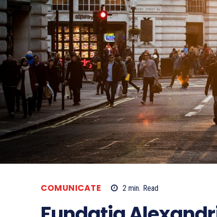
COMUNICATE
2
min.
Read
Fundația Alexandr