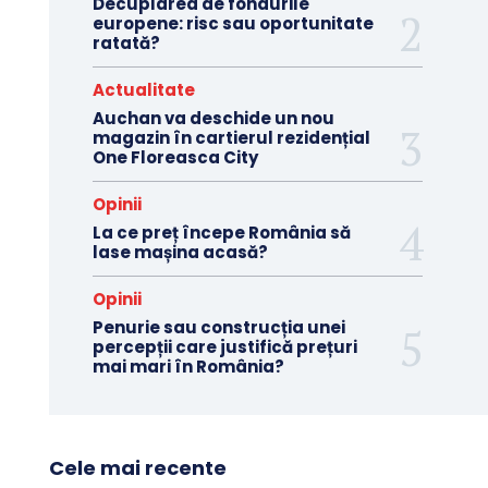
Decuplarea de fondurile
europene: risc sau oportunitate
ratată?
Actualitate
Auchan va deschide un nou
magazin în cartierul rezidențial
One Floreasca City
Opinii
La ce preț începe România să
lase mașina acasă?
Opinii
Penurie sau construcția unei
percepții care justifică prețuri
mai mari în România?
Cele mai recente