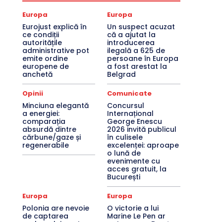
Europa
Europa
Eurojust explică în
Un suspect acuzat
ce condiții
că a ajutat la
autoritățile
introducerea
administrative pot
ilegală a 625 de
emite ordine
persoane în Europa
europene de
a fost arestat la
anchetă
Belgrad
Opinii
Comunicate
Minciuna elegantă
Concursul
a energiei:
Internațional
comparația
George Enescu
absurdă dintre
2026 invită publicul
cărbune/gaze și
în culisele
regenerabile
excelenței: aproape
o lună de
evenimente cu
acces gratuit, la
București
Europa
Europa
Polonia are nevoie
O victorie a lui
de captarea
Marine Le Pen ar