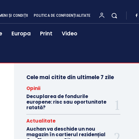
MENI ȘI CONDIȚII
POLITICA DE CONFIDENȚIALITATE
e
Europa
Print
Video
Cele mai citite din ultimele 7 zile
Opinii
Decuplarea de fondurile
europene: risc sau oportunitate
ratată?
Actualitate
Auchan va deschide un nou
magazin în cartierul rezidențial