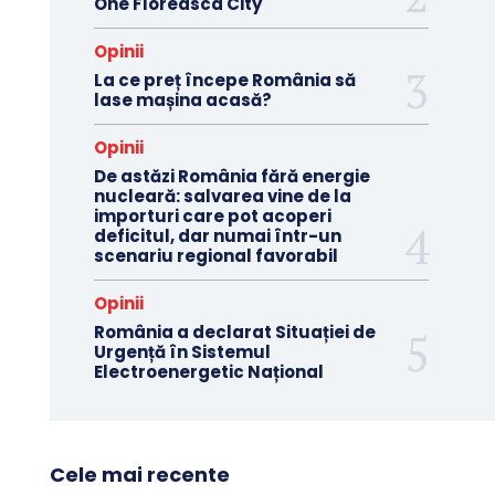
One Floreasca City
Opinii
La ce preț începe România să
lase mașina acasă?
Opinii
De astăzi România fără energie
nucleară: salvarea vine de la
importuri care pot acoperi
deficitul, dar numai într-un
scenariu regional favorabil
Opinii
România a declarat Situației de
Urgență în Sistemul
Electroenergetic Național
Cele mai recente