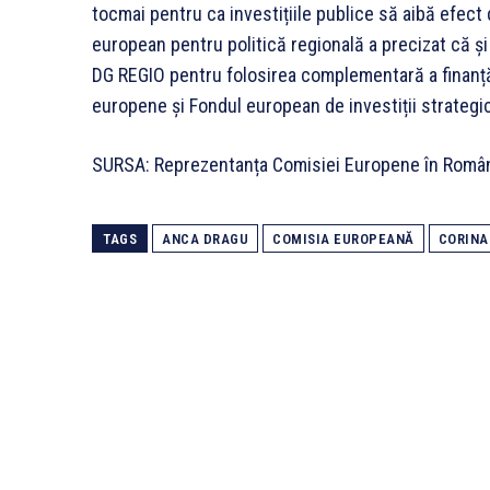
tocmai pentru ca investițiile publice să aibă efect
european pentru politică regională a precizat că ș
DG REGIO pentru folosirea complementară a finanțări
europene și Fondul european de investiții strategice
SURSA: Reprezentanța Comisiei Europene în Româ
TAGS
ANCA DRAGU
COMISIA EUROPEANĂ
CORINA