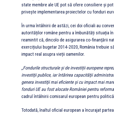
state membre ale UE pot să ofere consiliere și pot
privește implementarea proiectelor cu fonduri europ
În urma întâlnirii de astăzi, cei doi oficiali au con
autorităților române pentru a îmbunătăți situația în 
reamintit că, dincolo de asigurarea co-finanţării n
exercițiului bugetar 2014-2020, România trebuie să
impact real asupra vieții oamenilor.
„Fondurile structurale și de investiții europene repre
investiţii publice, iar întărirea capacităţii administ
genera investiţii mai eficiente şi cu impact mai ma
fonduri UE au fost alocate României pentru reforma
cadrul întâlnirii comisarul european pentru politic
Totodată, înaltul oficial european a încurajat part