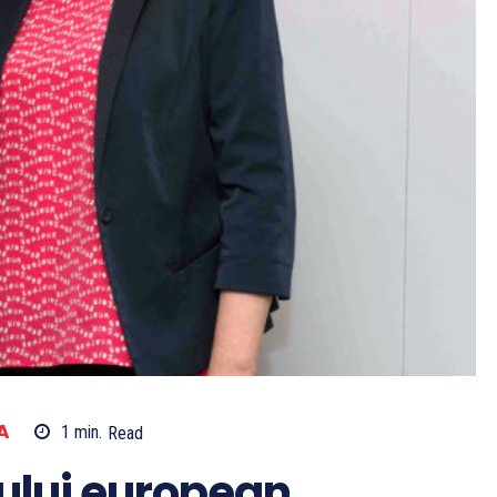
A
1
min.
Read
ului european