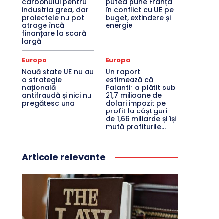
carbonului pentru
putea pune Franța
industria grea, dar
în conflict cu UE pe
proiectele nu pot
buget, extindere și
atrage încă
energie
finanțare la scară
largă
Europa
Europa
Nouă state UE nu au
Un raport
o strategie
estimează că
națională
Palantir a plătit sub
antifraudă și nici nu
21,7 milioane de
pregătesc una
dolari impozit pe
profit la câștiguri
de 1,66 miliarde și își
mută profiturile...
Articole relevante