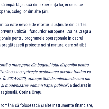
 să împărtășească din experiența lor, în ceea ce
ene, colegilor din alte țări.
venit că este nevoie de eforturi susținute din partea
privința utilizării fondurilor europene. Corina Crețu a
aţionale pentru programele operaționale în cadrul
 pregătească proiecte noi și mature, care să aibă
zintă o mare parte din bugetul total disponibil pentru
rative în ceea ce privește gestionarea acestor fonduri va
re. În 2014-2020, aproape 800 de milioane de euro din
 şi modernizarea administraţiei publice”,
a declarat în
ă regională,
Corina Creţu
.
ea română să folosească și alte instrumente financiare,