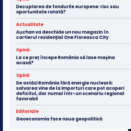
Decuplarea de fondurile europene: risc sau
oportunitate ratată?
Actualitate
Auchan va deschide un nou magazin în
cartierul rezidențial One Floreasca City
Opinii
La ce preț începe România să lase mașina
acasă?
Opinii
De astăzi România fără energie nucleară:
salvarea vine de la importuri care pot acoperi
deficitul, dar numai într-un scenariu regional
favorabil
Editoriale
Geoeconomia face noua geopolitică