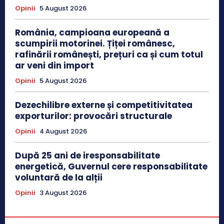
Opinii
5 August 2026
România, campioana europeană a
scumpirii motorinei. Țiței românesc,
rafinării românești, prețuri ca și cum totul
ar veni din import
Opinii
5 August 2026
Dezechilibre externe și competitivitatea
exporturilor: provocări structurale
Opinii
4 August 2026
După 25 ani de iresponsabilitate
energetică, Guvernul cere responsabilitate
voluntară de la alții
Opinii
3 August 2026