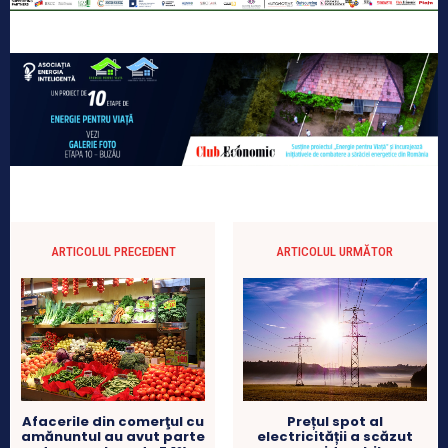
ARTICOLUL PRECEDENT
ARTICOLUL URMĂTOR
Afacerile din comerţul cu
Prețul spot al
amănuntul au avut parte
electricității a scăzut