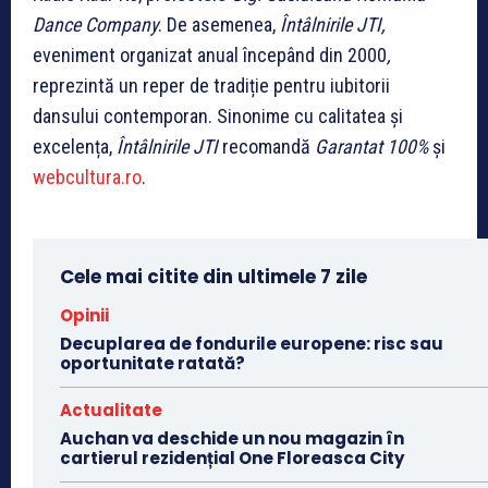
Dance Company
. De asemenea,
Întâlnirile JTI,
eveniment organizat anual începând din 2000
,
reprezintă un reper de tradiție pentru iubitorii
dansului contemporan. Sinonime cu calitatea și
excelența,
Întâlnirile JTI
recomandă
Garantat 100%
și
webcultura.ro
.
Cele mai citite din ultimele 7 zile
Opinii
Decuplarea de fondurile europene: risc sau
oportunitate ratată?
Actualitate
Auchan va deschide un nou magazin în
cartierul rezidențial One Floreasca City