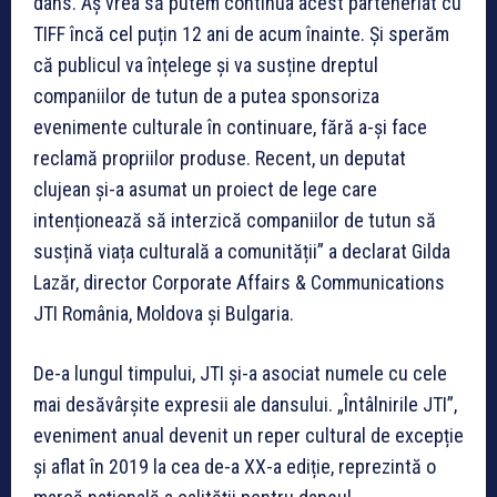
dans. Aș vrea să putem continua acest parteneriat cu
TIFF încă cel puțin 12 ani de acum înainte. Și sperăm
că publicul va înțelege și va susține dreptul
companiilor de tutun de a putea sponsoriza
evenimente culturale în continuare, fără a-și face
reclamă propriilor produse. Recent, un deputat
clujean și-a asumat un proiect de lege care
intenționează să interzică companiilor de tutun să
susțină viața culturală a comunității” a declarat Gilda
Lazăr, director Corporate Affairs & Communications
JTI România, Moldova și Bulgaria.
De-a lungul timpului, JTI și-a asociat numele cu cele
mai desăvârșite expresii ale dansului. „Întâlnirile JTI”,
eveniment anual devenit un reper cultural de excepție
și aflat în 2019 la cea de-a XX-a ediție, reprezintă o