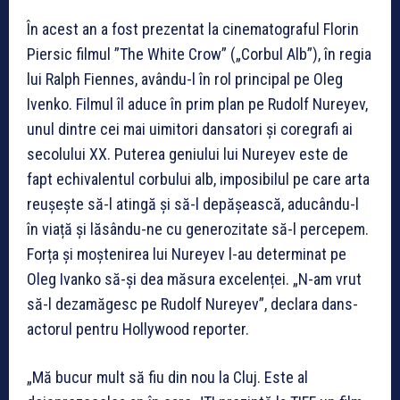
În acest an a fost prezentat la cinematograful Florin
Piersic filmul ”The White Crow” („Corbul Alb”), în regia
lui Ralph Fiennes, avându-l în rol principal pe Oleg
Ivenko. Filmul îl aduce în prim plan pe Rudolf Nureyev,
unul dintre cei mai uimitori dansatori și coregrafi ai
secolului XX. Puterea geniului lui Nureyev este de
fapt echivalentul corbului alb, imposibilul pe care arta
reușește să-l atingă și să-l depășească, aducându-l
în viață și lăsându-ne cu generozitate să-l percepem.
Forța și moștenirea lui Nureyev l-au determinat pe
Oleg Ivanko să-și dea măsura excelenței. „N-am vrut
să-l dezamăgesc pe Rudolf Nureyev”, declara dans-
actorul pentru Hollywood reporter.
„Mă bucur mult să fiu din nou la Cluj. Este al