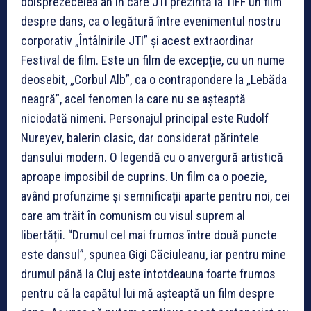
doisprezecelea an în care JTI prezintă la TIFF un film
despre dans, ca o legătură între evenimentul nostru
corporativ „Întâlnirile JTI” și acest extraordinar
Festival de film. Este un film de excepție, cu un nume
deosebit, „Corbul Alb”, ca o contrapondere la „Lebăda
neagră”, acel fenomen la care nu se așteaptă
niciodată nimeni. Personajul principal este Rudolf
Nureyev, balerin clasic, dar considerat părintele
dansului modern. O legendă cu o anvergură artistică
aproape imposibil de cuprins. Un film ca o poezie,
având profunzime și semnificații aparte pentru noi, cei
care am trăit în comunism cu visul suprem al
libertății. “Drumul cel mai frumos între două puncte
este dansul”, spunea Gigi Căciuleanu, iar pentru mine
drumul până la Cluj este întotdeauna foarte frumos
pentru că la capătul lui mă așteaptă un film despre