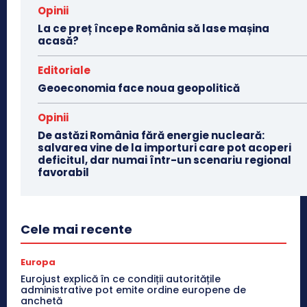
Opinii
La ce preț începe România să lase mașina
acasă?
Editoriale
Geoeconomia face noua geopolitică
Opinii
De astăzi România fără energie nucleară:
salvarea vine de la importuri care pot acoperi
deficitul, dar numai într-un scenariu regional
favorabil
Cele mai recente
Europa
Eurojust explică în ce condiții autoritățile
administrative pot emite ordine europene de
anchetă