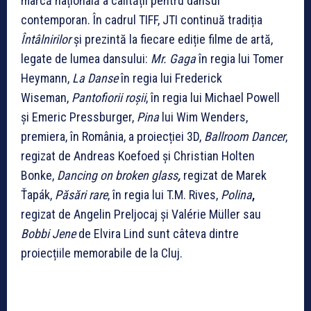
marcă națională a calității pentru dansul
contemporan. În cadrul TIFF, JTI continuă tradiția
Întâlnirilor
și prezintă la fiecare ediție filme de artă,
legate de lumea dansului:
Mr. Gaga
în regia lui Tomer
Heymann,
La Danse
în regia lui Frederick
Wiseman,
Pantofiorii roșii
, în regia lui Michael Powell
și Emeric Pressburger,
Pina
lui Wim Wenders,
premiera, în România, a proiecției 3D,
Ballroom Dancer
,
regizat de Andreas Koefoed și Christian Holten
Bonke,
Dancing on broken glass
,
regizat de Marek
Ťapák,
Păs
ări rare
, în regia lui T.M. Rives,
Polina
,
regizat de Angelin Preljocaj și Valérie Müller sau
Bobbi Jene
de Elvira Lind sunt câteva dintre
proiecțiile memorabile de la Cluj.