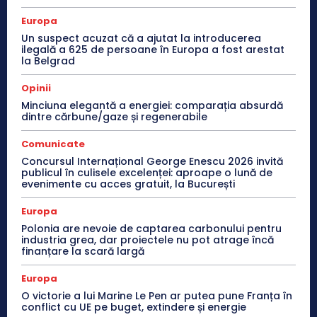
Europa
Un suspect acuzat că a ajutat la introducerea
ilegală a 625 de persoane în Europa a fost arestat
la Belgrad
Opinii
Minciuna elegantă a energiei: comparația absurdă
dintre cărbune/gaze și regenerabile
Comunicate
Concursul Internațional George Enescu 2026 invită
publicul în culisele excelenței: aproape o lună de
evenimente cu acces gratuit, la București
Europa
Polonia are nevoie de captarea carbonului pentru
industria grea, dar proiectele nu pot atrage încă
finanțare la scară largă
Europa
O victorie a lui Marine Le Pen ar putea pune Franța în
conflict cu UE pe buget, extindere și energie