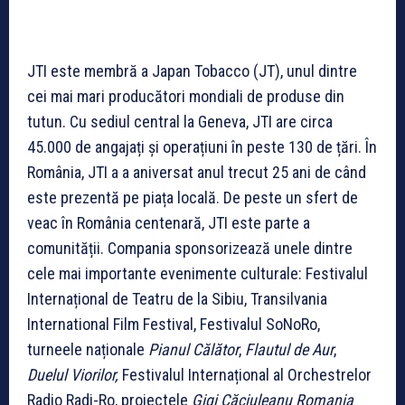
JTI este membră a Japan Tobacco (JT), unul dintre
cei mai mari producători mondiali de produse din
tutun. Cu sediul central la Geneva, JTI are circa
45.000 de angajați și operațiuni în peste 130 de țări. În
România, JTI a a aniversat anul trecut 25 ani de când
este prezentă pe piața locală. De peste un sfert de
veac în România centenară, JTI este parte a
comunității. Compania sponsorizează unele dintre
cele mai importante evenimente culturale: Festivalul
Internațional de Teatru de la Sibiu, Transilvania
International Film Festival, Festivalul SoNoRo,
turneele naționale
Pianul Călător
,
Flautul de Aur
,
Duelul Viorilor,
Festivalul Internațional al Orchestrelor
Radio Radi-Ro, proiectele
Gigi Căciuleanu Romania