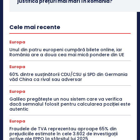
justifică prețuri mai mari în România?
Cele mai recente
Europa
Unul din patru europeni cumpără bilete online, iar
România are a doua cea mai mică pondere din UE
Europa
60% dintre susținătorii CDU/CSU și SPD din Germania
văd China ca rival sau adversar
Europa
Galileo pregătește un nou sistem care va verifica
dacă semnalul folosit pentru calcularea poziției este
autentic
Europa
Fraudele de TVA reprezentau aproape 65% din
prejudiciile estimate în cele 3.602 de investigații
active ale EPPO la sfârșitul lui 2025