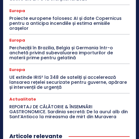
Europa
Proiecte europene folosesc AI și date Copernicus
pentru a anticipa incendiile și estima emisiile
orașelor
Europa
Percheziții în Brazilia, Belgia și Germania într-o
anchetă privind subevaluarea importurilor de
materii prime pentru gelatină
Europa
UE extinde IRIS² la 348 de sateliți și accelerează
lansarea rețelei securizate pentru guverne, apărare
și intervenții de urgență
Actualitate
REPORTAJ DE CĂLĂTORIE & ÎNSEMNĂRI
GASTRONOMICE. Sardinia secretă: De la aurul alb din
Sant’Antioco la mireasma de mirt din Muravera
Articole relevante