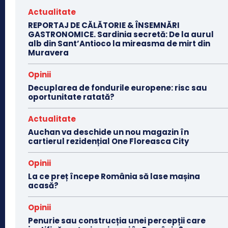
Actualitate
REPORTAJ DE CĂLĂTORIE & ÎNSEMNĂRI
GASTRONOMICE. Sardinia secretă: De la aurul
alb din Sant’Antioco la mireasma de mirt din
Muravera
Opinii
Decuplarea de fondurile europene: risc sau
oportunitate ratată?
Actualitate
Auchan va deschide un nou magazin în
cartierul rezidențial One Floreasca City
Opinii
La ce preț începe România să lase mașina
acasă?
Opinii
Penurie sau construcția unei percepții care