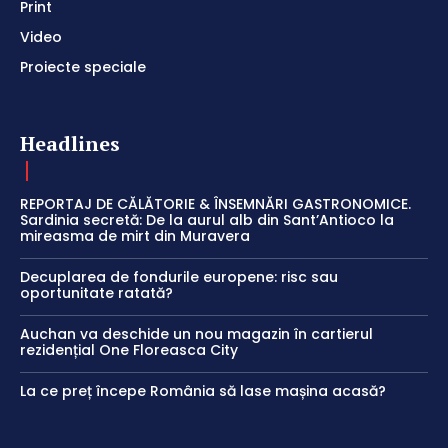
Print
Video
Proiecte speciale
Headlines
REPORTAJ DE CĂLĂTORIE & ÎNSEMNĂRI GASTRONOMICE.
Sardinia secretă: De la aurul alb din Sant’Antioco la
mireasma de mirt din Muravera
Decuplarea de fondurile europene: risc sau
oportunitate ratată?
Auchan va deschide un nou magazin în cartierul
rezidențial One Floreasca City
La ce preț începe România să lase mașina acasă?