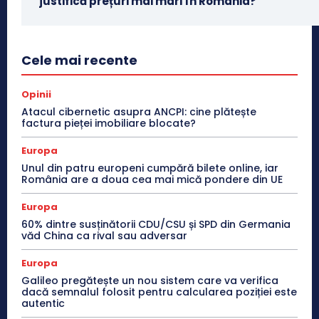
justifică prețuri mai mari în România?
Cele mai recente
Opinii
Atacul cibernetic asupra ANCPI: cine plătește
factura pieței imobiliare blocate?
Europa
Unul din patru europeni cumpără bilete online, iar
România are a doua cea mai mică pondere din UE
Europa
60% dintre susținătorii CDU/CSU și SPD din Germania
văd China ca rival sau adversar
Europa
Galileo pregătește un nou sistem care va verifica
dacă semnalul folosit pentru calcularea poziției este
autentic