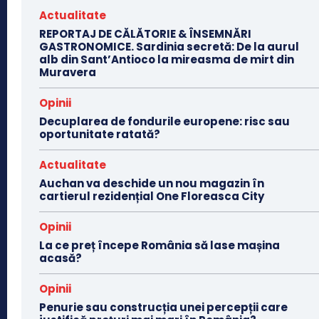
Actualitate
REPORTAJ DE CĂLĂTORIE & ÎNSEMNĂRI
GASTRONOMICE. Sardinia secretă: De la aurul
alb din Sant’Antioco la mireasma de mirt din
Muravera
Opinii
Decuplarea de fondurile europene: risc sau
oportunitate ratată?
Actualitate
Auchan va deschide un nou magazin în
cartierul rezidențial One Floreasca City
Opinii
La ce preț începe România să lase mașina
acasă?
Opinii
Penurie sau construcția unei percepții care