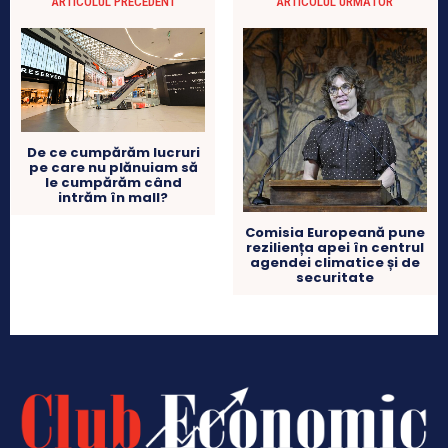
ARTICOLUL PRECEDENT
ARTICOLUL URMĂTOR
De ce cumpărăm lucruri
pe care nu plănuiam să
le cumpărăm când
intrăm în mall?
Comisia Europeană pune
reziliența apei în centrul
agendei climatice și de
securitate