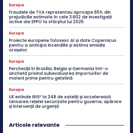
Europa
Fraudele de TVA reprezentau aproape 65% din
prejudiciile estimate în cele 3.602 de investigații
active ale EPPO la sfârșitul lui 2025
Europa
Proiecte europene folosesc AI și date Copernicus
pentru a anticipa incendiile și estima emisiile
orașelor
Europa
Percheziții în Brazilia, Belgia și Germania într-o
anchetă privind subevaluarea importurilor de
materii prime pentru gelatină
Europa
UE extinde IRIS² la 348 de sateliți și accelerează
lansarea rețelei securizate pentru guverne, apărare
și intervenții de urgență
Articole relevante