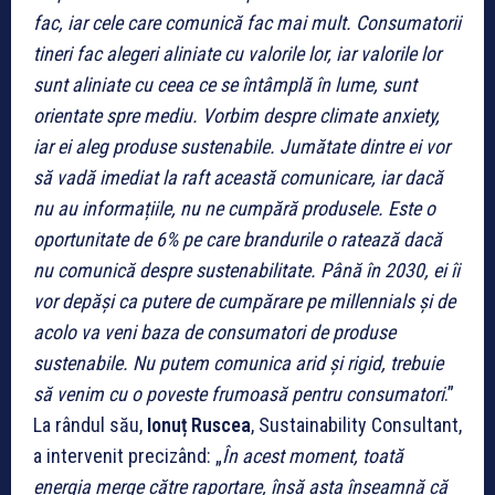
fac, iar cele care comunică fac mai mult.
Consumatorii
tineri fac alegeri aliniate cu valorile lor, iar valorile lor
sunt aliniate cu ceea ce se întâmplă în lume, sunt
orientate spre mediu. Vorbim despre climate anxiety,
iar ei aleg produse sustenabile. Jumătate dintre ei vor
să vadă imediat la raft această comunicare, iar dacă
nu au informațiile, nu ne cumpără produsele. Este o
oportunitate de 6% pe care brandurile o ratează dacă
nu comunică despre sustenabilitate. Până în 2030, ei îi
vor depăși ca putere de cumpărare pe millennials și de
acolo va veni baza de consumatori de produse
sustenabile. Nu putem comunica arid și rigid, trebuie
să venim cu o poveste frumoasă pentru consumatori
.”
La rândul său,
Ionuț Ruscea
, Sustainability Consultant,
a intervenit precizând: „
În acest moment, toată
energia merge către raportare, însă asta înseamnă că