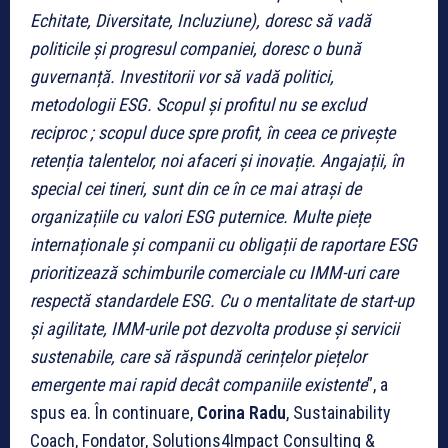
Echitate, Diversitate, Incluziune), doresc să vadă
politicile și progresul companiei, doresc o bună
guvernanță. Investitorii vor să vadă politici,
metodologii ESG. Scopul și profitul nu se exclud
reciproc ; scopul duce spre profit, în ceea ce privește
retenția talentelor, noi afaceri și inovație. Angajații, în
special cei tineri, sunt din ce în ce mai atrași de
organizațiile cu valori ESG puternice. Multe piețe
internaționale și companii cu obligații de raportare ESG
prioritizează schimburile comerciale cu IMM-uri care
respectă standardele ESG. Cu o mentalitate de start-up
și agilitate, IMM-urile pot dezvolta produse și servicii
sustenabile, care să răspundă cerințelor piețelor
emergente mai rapid decât companiile existente
”, a
spus ea. În continuare,
Corina Radu
, Sustainability
Coach, Fondator, Solutions4Impact Consulting &