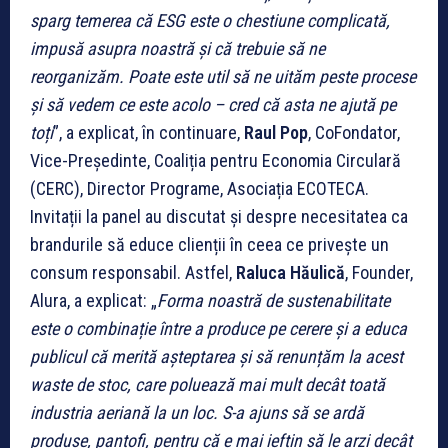
sparg temerea că ESG este o chestiune complicată,
impusă asupra noastră și că trebuie să ne
reorganizăm. Poate este util să ne uităm peste procese
și să vedem ce este acolo – cred că asta ne ajută pe
toți
”, a explicat, în continuare,
Raul Pop
, CoFondator,
Vice-Președinte, Coaliția pentru Economia Circulară
(CERC), Director Programe, Asociația ECOTECA.
Invitații la panel au discutat și despre necesitatea ca
brandurile să educe clienții în ceea ce privește un
consum responsabil. Astfel,
Raluca Hăulică
, Founder,
Alura, a explicat: „
Forma noastră de sustenabilitate
este o combinație între a produce pe cerere și a educa
publicul că merită așteptarea și să renunțăm la acest
waste de stoc, care poluează mai mult decât toată
industria aeriană la un loc. S-a ajuns să se ardă
produse, pantofi, pentru că e mai ieftin să le arzi decât