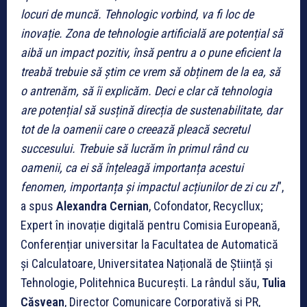
locuri de muncă. Tehnologic vorbind, va fi loc de
inovație.
Zona de tehnologie artificială are potențial să
aibă un impact pozitiv, însă pentru a o pune eficient la
treabă trebuie să știm ce vrem să obținem de la ea, să
o antrenăm, să îi explicăm. Deci e clar că tehnologia
are potențial să susțină direcția de sustenabilitate, dar
tot de la oamenii care o creează pleacă secretul
succesului. Trebuie să lucrăm în primul rând cu
oamenii, ca ei să înțeleagă importanța acestui
fenomen, importanța și impactul acțiunilor de zi cu zi
”,
a spus
Alexandra Cernian
, Cofondator, Recycllux;
Expert în inovație digitală pentru Comisia Europeană,
Conferențiar universitar la Facultatea de Automatică
și Calculatoare, Universitatea Națională de Știință și
Tehnologie, Politehnica București. La rândul său,
Tulia
Cășvean
, Director Comunicare Corporativă și PR,