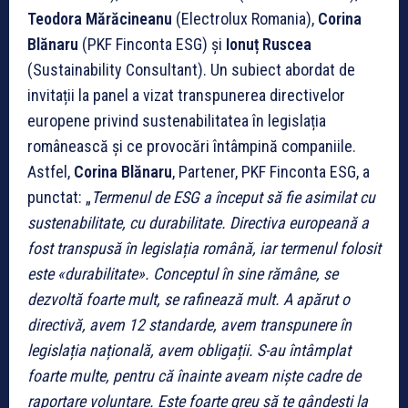
Teodora Mărăcineanu
(Electrolux Romania),
Corina
Blănaru
(PKF Finconta ESG) și
Ionuț Ruscea
(Sustainability Consultant). Un subiect abordat de
invitații la panel a vizat transpunerea directivelor
europene privind sustenabilitatea în legislația
românească și ce provocări întâmpină companiile.
Astfel,
Corina Blănaru
, Partener, PKF Finconta ESG, a
punctat: „
Termenul de ESG a început să fie asimilat cu
sustenabilitate, cu durabilitate. Directiva europeană a
fost transpusă în legislația română, iar termenul folosit
este «durabilitate». Conceptul în sine rămâne, se
dezvoltă foarte mult, se rafinează mult. A apărut o
directivă, avem 12 standarde, avem transpunere în
legislația națională, avem obligații. S-au întâmplat
foarte multe, pentru că înainte aveam niște cadre de
raportare voluntare. Este foarte greu să te gândești la