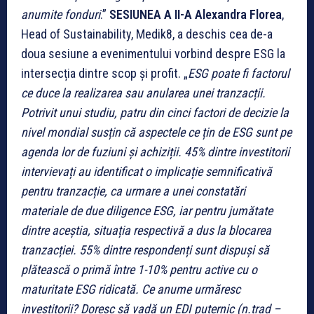
anumite fonduri
.”
SESIUNEA A II-A
Alexandra Florea
,
Head of Sustainability, Medik8, a deschis cea de-a
doua sesiune a evenimentului vorbind despre ESG la
intersecția dintre scop și profit. „
ESG poate fi factorul
ce duce la realizarea sau anularea unei tranzacții.
Potrivit unui studiu, patru din cinci factori de decizie la
nivel mondial susțin că aspectele ce țin de ESG sunt pe
agenda lor de fuziuni și achiziții. 45% dintre investitorii
intervievați au identificat o implicație semnificativă
pentru tranzacție, ca urmare a unei constatări
materiale de due diligence ESG, iar pentru jumătate
dintre aceștia, situația respectivă a dus la blocarea
tranzacției. 55% dintre respondenți sunt dispuși să
plătească o primă între 1-10% pentru active cu o
maturitate ESG ridicată. Ce anume urmăresc
investitorii? Doresc să vadă un EDI puternic (n.trad –