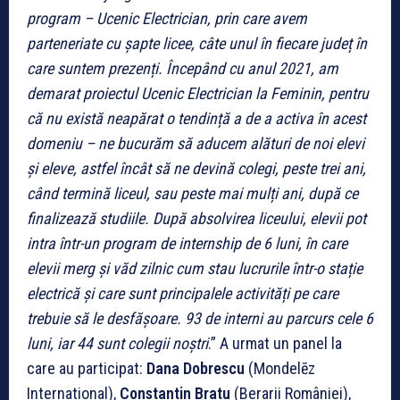
program – Ucenic Electrician, prin care avem
parteneriate cu șapte licee, câte unul în fiecare județ în
care suntem prezenți. Începând cu anul 2021, am
demarat proiectul Ucenic Electrician la Feminin, pentru
că nu există neapărat o tendință a de a activa în acest
domeniu – ne bucurăm să aducem alături de noi elevi
și eleve, astfel încât să ne devină colegi, peste trei ani,
când termină liceul, sau peste mai mulți ani, după ce
finalizează studiile. După absolvirea liceului, elevii pot
intra într-un program de internship de 6 luni, în care
elevii merg și văd zilnic cum stau lucrurile într-o stație
electrică și care sunt principalele activități pe care
trebuie să le desfășoare. 93 de interni au parcurs cele 6
luni, iar 44 sunt colegii noștri
.” A urmat un panel la
care au participat:
Dana Dobrescu
(Mondelēz
International),
Constantin Bratu
(Berarii României),