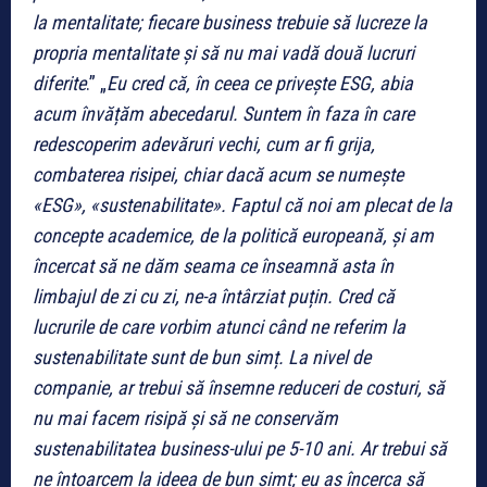
la mentalitate; fiecare business trebuie să lucreze la
propria mentalitate și să nu mai vadă două lucruri
diferite
.” „
Eu cred că, în ceea ce privește ESG, abia
acum învățăm abecedarul. Suntem în faza în care
redescoperim adevăruri vechi, cum ar fi grija,
combaterea risipei, chiar dacă acum se numește
«ESG», «sustenabilitate». Faptul că noi am plecat de la
concepte academice, de la politică europeană, și am
încercat să ne dăm seama ce înseamnă asta în
limbajul de zi cu zi, ne-a întârziat puțin. Cred că
lucrurile de care vorbim atunci când ne referim la
sustenabilitate sunt de bun simț. La nivel de
companie, ar trebui să însemne reduceri de costuri, să
nu mai facem risipă și să ne conservăm
sustenabilitatea business-ului pe 5-10 ani. Ar trebui să
ne întoarcem la ideea de bun simț; eu aș încerca să