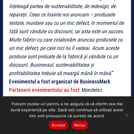
înțeleagă partea de sustenabilitate, de redesign, de
reparații. Ceea ce înainte noi aruncam – produsele
testate, murdare sau cu un mic defect, în momentul de
față sunt vândute cu discount, iar asta este un succes.
Multe fabrici cu care colaborăm aruncau produsele cu
un mic defect, pe care nici nu îl vedeai. Acum aceste
produse sunt preluate de la fabrică și vândute cu un
discount. Businessul, sustenabilitatea și
profitabilitatea trebuie să meargă mână în mână
.”
Evenimentul a fost organizat de BusinessMark
Partenerii evenimentului au fost:
Mondelez
Internațional, EVRYO, PKF Finconta ESG, CERC –
Folosim cookie-uri pentru a ne asigura că vă oferim cea mai
Coaliția pentru Economia Circulară
Suportul tehnic a
bună experiență pe site. Dacă veți continua să utilizați acest
fost oferit de:
SCS
Evenimentulul a fost susținut de
:
site vom presupune că sunteți de acord.
Romanian Business Leaders, British-Romanian
Accept
Refuz
Chamber of Commerce, Hellenic-Romanian Billateral