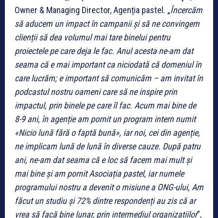
Owner & Managing Director, Agenția pastel. „
Încercăm
să aducem un impact în campanii și să ne convingem
clienții să dea volumul mai tare binelui pentru
proiectele pe care deja le fac. Anul acesta ne-am dat
seama că e mai important ca niciodată că domeniul în
care lucrăm; e important să comunicăm – am invitat în
podcastul nostru oameni care să ne inspire prin
impactul, prin binele pe care îl fac. Acum mai bine de
8-9 ani, în agenție am pornit un program intern numit
«Nicio lună fără o faptă bună», iar noi, cei din agenție,
ne implicam lună de lună în diverse cauze. După patru
ani, ne-am dat seama că e loc să facem mai mult și
mai bine și am pornit Asociația pastel, iar numele
programului nostru a devenit o misiune a ONG-ului, Am
făcut un studiu și 72% dintre respondenți au zis că ar
vrea să facă bine lunar, prin intermediul organizațiilor
”,