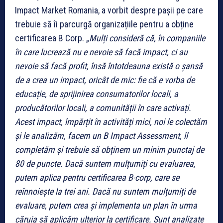
Impact Market Romania, a vorbit despre pașii pe care
trebuie să îi parcurgă organizațiile pentru a obține
certificarea B Corp. „
Mulți consideră că, în companiile
în care lucrează nu e nevoie să facă impact, ci au
nevoie să facă profit, însă întotdeauna există o șansă
de a crea un impact, oricât de mic: fie că e vorba de
educație, de sprijinirea consumatorilor locali, a
producătorilor locali, a comunității în care activați.
Acest impact, împărțit în activități mici, noi le colectăm
și le analizăm, facem un B Impact Assessment, îl
completăm și trebuie să obținem un minim punctaj de
80 de puncte. Dacă suntem mulțumiți cu evaluarea,
putem aplica pentru certificarea B-corp, care se
reînnoiește la trei ani. Dacă nu suntem mulțumiți de
evaluare, putem crea și implementa un plan în urma
căruia să aplicăm ulterior la certificare. Sunt analizate