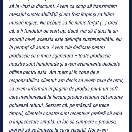
să le vinzi la discount. Avem ca scop să transmitem
mesajul sustenabilității și am fost împinși să luăm
măsuri logice. Nu trebuie să fie nimic forțat (…) Cred
că, a fi fondator de start-up, dacă vrei să îl duci la un
anumit nivel, aceasta este definiția sustenabilității. Nu
îți permiți să arunci. Avem zile dedicate pentru
produsele cu o mică zgârietură – toate produsele
noastre sunt handmade și avem evenimente dedicate
offline pentru asta. Am mers și în zona de a
responsabiliza clientul: am decis să avem taxe de retur,
să avem informări în pagina de produs printr-un soft
care menționează la fiecare produs returnat cât anume
poluează returul. Sesizez că, pe măsură ce trece
timpul, clientele noastre sunt receptive: preferă să aibă
o împachetare simplă. În loc să cumpere 5 produse,
preferă să se limiteze la ceva versatil. Noi avem