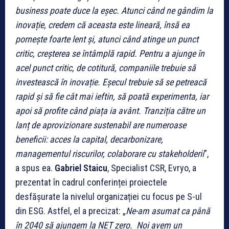
business poate duce la eșec. Atunci când ne gândim la
inovație, credem că aceasta este lineară, însă ea
pornește foarte lent și, atunci când atinge un punct
critic, creșterea se întâmplă rapid. Pentru a ajunge în
acel punct critic, de cotitură, companiile trebuie să
investească în inovație. Eșecul trebuie să se petreacă
rapid și să fie cât mai ieftin, să poată experimenta, iar
apoi să profite când piața ia avânt. Tranziția către un
lanț de aprovizionare sustenabil are numeroase
beneficii: acces la capital, decarbonizare,
managementul riscurilor, colaborare cu stakeholderii
”,
a spus ea.
Gabriel Staicu
, Specialist CSR, Evryo, a
prezentat în cadrul conferinței proiectele
desfășurate la nivelul organizației cu focus pe S-ul
din ESG. Astfel, el a precizat: „
Ne-am asumat ca până
în 2040 să ajungem la NET zero. Noi avem un