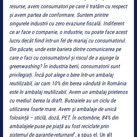
resurse, avem consumatori pe care îi tratăm cu respect
și avem partea de conformare. Suntem printre
singurele industrii cu zero evaziune fiscală.
Indiferent
ce ar face o companie, o industrie, nu poate face acest
lucru decât fiind într-un fel de mariaj cu consumatorul.
Din păcate, unde este bariera dintre comunicarea pe
care o faci cu consumatorul și riscul de a ajunge la
greenwashing? În industria berii, consumatorii sunt
privilegiați. Încă pot alege o bere într-un ambalaj
reutilizabil, iar cam 10% din berea vândută în România
este în ambalaj reutilizabil. Avem un ambalaj prietenos
cu mediul: berea la draft. Butoaiele au un ciclu de
utilizarea foarte mare. Avem și ambalaje de unică
folosință – sticlă, doză, PET. În octombrie, 84% din
ambalajele puse pe piață au fost reciclate prin
sistemul de garanție-returnare
”, a spus el. Un alt