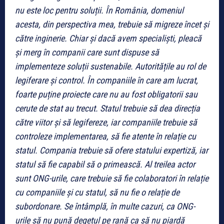
nu este loc pentru soluții. În România, domeniul
acesta, din perspectiva mea, trebuie să migreze încet și
către inginerie. Chiar și dacă avem specialiști, pleacă
și merg în companii care sunt dispuse să
implementeze soluții sustenabile. Autoritățile au rol de
legiferare și control. În companiile în care am lucrat,
foarte puține proiecte care nu au fost obligatorii sau
cerute de stat au trecut. Statul trebuie să dea direcția
către viitor și să legifereze, iar companiile trebuie să
controleze implementarea, să fie atente în relație cu
statul. Compania trebuie să ofere statului expertiză, iar
statul să fie capabil să o primească. Al treilea actor
sunt ONG-urile, care trebuie să fie colaboratori în relație
cu companiile și cu statul, să nu fie o relație de
subordonare. Se întâmplă, în multe cazuri, ca ONG-
urile să nu pună degetul pe rană ca să nu piardă