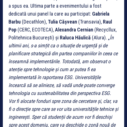
a spus ea. Ultima parte a evenimentului a fost
dedicată unui panel la care au participat:
Gabriela
Barbu
(Decathlon),
Tulia Cășvean
(Transavia),
Raul
Pop
(CERC, ECOTECA),
Alexandra Cernian
(Recycllux,
Politehnica București) și
Raluca Hăulică
(Alura). „
În
ultimii ani, s-a simțit ca o situație de urgență și de
planificare strategică din partea companiilor în ceea ce
înseamnă implementările. Totodată, am observat o
atenție spre tehnologie și cum ar putea fi ea
implementată în raportarea ESG. Universitățile
încearcă să se alinieze, să vadă unde poate converge
tehnologia cu sustenabilitatea din perspectiva ESG.
Vor fi alocate fonduri spre zona de cercetare și, clar, va
fi o direcție spre care se vor uita universitățile tehnice și
inginerești. Sper că studenții de acum vor fi deschiși
spre acest domeniu, care va deschide o zonă nouă de