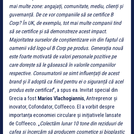
mai multe zone: angajați, comunitate, mediu, clienți și
guvernanță. De ce vor companiile să se certifice B
Corp? În UK, de exemplu, tot mai multe companii tind
să se certifice și să demonstreze acest impact.
Majoritatea surselor de conștientizare vin din faptul că
oamenii văd logo-ul B Corp pe produs. Generația nouă
este foarte motivată de valori personale pozitive pe
care dorește să le găsească în valorile companiilor
respective. Consumatorii se simt influențați de acest
brand și îl adoptă ca fiind pentru ei o siguranță că acel
produs este certificat
”, a spus ea. Invitat special din
Grecia a fost
Marios Vlachogiannis
, Antreprenor și
inovator, Cofondator, Coffeeco. El a vorbit despre
importanța economiei circulare și inițiativele lansate
de Coffeeco. „
Colectăm lunar 10 tone din reziduuri de
cafea și încercăm să producem cosmetice și bioplastic