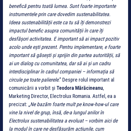
benefică pentru toată lumea. Sunt foarte importante
instrumentele prin care dovedim sustenabilitatea.
Ideea sustenabilității este ca tu să îți demonstrezi
impactul benefic asupra comunității în care îți
desfășori activitatea. E important să ai impact pozitiv
acolo unde ești prezent. Pentru implementare, e foarte
important să găsești și sprijin din partea autorității, să
ai un dialog cu comunitatea, dar să ai și un cadru
interdisciplinar în cadrul companiei – informația să
circule pe toate palierele
.” Despre rolul important al
comunicării a vorbit și
Teodora Mărăcineanu
,
Marketing Director, Electrolux Romania. Astfel, ea a
precizat: „
Ne bazăm foarte mult pe know-how-ul care
vine la nivel de grup, însă, de-a lungul anilor în
Electrolux sustenabilitatea a evoluat – vorbim aici de
la modul în care ne desfășurăm acțiunile, cum