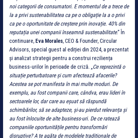
noi categorii de consumatori. E momentul de a trece de
la a privi sustenabilitatea ca pe o obligație la a o privi
ca pe o oportunitate de creștere prin inovație. 40% din
reputația unei companii înseamnă sustenabilitate
.” În
continuare,
Eva Morales
, CEO & Founder, Circular
Advisors, special guest al ediției din 2024, a prezentat
și analizat strategii pentru a construi reziliența
business-urilor în perioade de criză. „
Ce reprezintă o
situație perturbatoare și cum afectează afacerile?
Acestea se pot manifesta în mai multe moduri. De
exemplu, au fost companii care, cândva, erau lideri în
sectoarele lor, dar care au eșuat să răspundă
schimbărilor, să se adapteze, și-au pierdut relevanța și
au fost înlocuite de alte business-uri. De ce ratează
companiile oportunitățile pentru transformări
disruptive? A te agăța de modelele tradiționale de