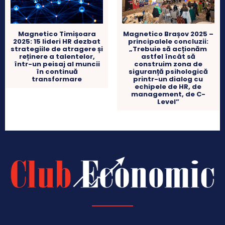
Magnetico Timișoara
Magnetico Brașov 2025 –
2025: 15 lideri HR dezbat
principalele concluzii:
strategiile de atragere și
„Trebuie să acționăm
reținere a talentelor,
astfel încât să
într-un peisaj al muncii
construim zona de
în continuă
siguranță psihologică
transformare
printr-un dialog cu
echipele de HR, de
management, de C-
Level”