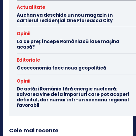
Actualitate
Auchan va deschide un nou magazin în
cartierul rezidențial One Floreasca City
Opinii
La ce preț începe România să lase mașina
acasă?
Editoriale
Geoeconomia face noua geopolitică
Opinii
De astăzi România fără energie nucleară:
salvarea vine de la importuri care pot acoperi
deficitul, dar numai într-un scenariu regional
favorabil
Cele mai recente