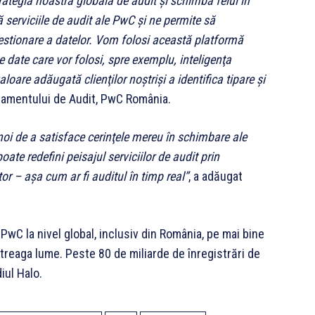
trategia noastră globală de audit şi schimbă felul în
 serviciile de audit ale PwC şi ne permite să
gestionare a datelor. Vom folosi această platformă
 date care vor folosi, spre exemplu, inteligenţa
loare adăugată clienţilor noştrişi a identifica tipare şi
rtamentului de Audit, PwC România.
noi de a satisface cerinţele mereu în schimbare ale
oate redefini peisajul serviciilor de audit prin
tor – aşa cum ar fi auditul în timp real”
, a adăugat
PwC la nivel global, inclusiv din România, pe mai bine
ntreaga lume. Peste 80 de miliarde de înregistrări de
iul Halo.