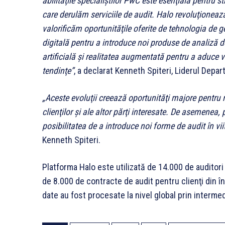
abilităţile specialiştilor PwC este esenţială pentru s
care derulăm serviciile de audit. Halo revoluţionează
valorificăm oportunităţile oferite de tehnologia de 
digitală pentru a introduce noi produse de analiză de
artificială şi realitatea augmentată pentru a aduce va
tendinţe”
, a declarat Kenneth Spiteri, Liderul Depa
„Aceste evoluţii creează oportunităţi majore pentru 
clienţilor şi ale altor părţi interesate. De asemenea, p
posibilitatea de a introduce noi forme de audit în vii
Kenneth Spiteri.
Platforma Halo este utilizată de 14.000 de auditori 
de 8.000 de contracte de audit pentru clienţi din î
date au fost procesate la nivel global prin intermed