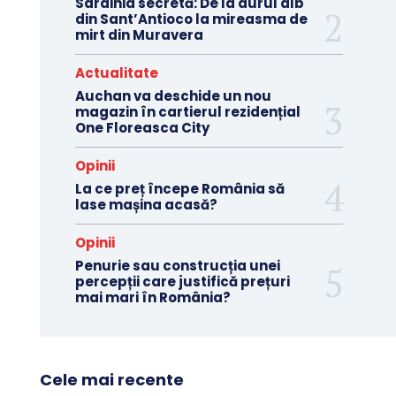
Sardinia secretă: De la aurul alb
din Sant’Antioco la mireasma de
mirt din Muravera
Actualitate
Auchan va deschide un nou
magazin în cartierul rezidențial
One Floreasca City
Opinii
La ce preț începe România să
lase mașina acasă?
Opinii
Penurie sau construcția unei
percepții care justifică prețuri
mai mari în România?
Cele mai recente