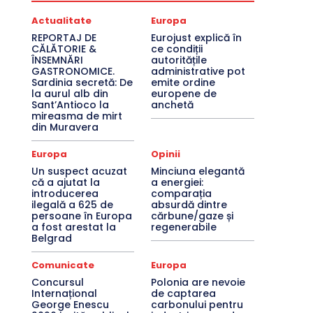
Actualitate
Europa
REPORTAJ DE
Eurojust explică în
CĂLĂTORIE &
ce condiții
ÎNSEMNĂRI
autoritățile
GASTRONOMICE.
administrative pot
Sardinia secretă: De
emite ordine
la aurul alb din
europene de
Sant’Antioco la
anchetă
mireasma de mirt
din Muravera
Europa
Opinii
Un suspect acuzat
Minciuna elegantă
că a ajutat la
a energiei:
introducerea
comparația
ilegală a 625 de
absurdă dintre
persoane în Europa
cărbune/gaze și
a fost arestat la
regenerabile
Belgrad
Comunicate
Europa
Concursul
Polonia are nevoie
Internațional
de captarea
George Enescu
carbonului pentru