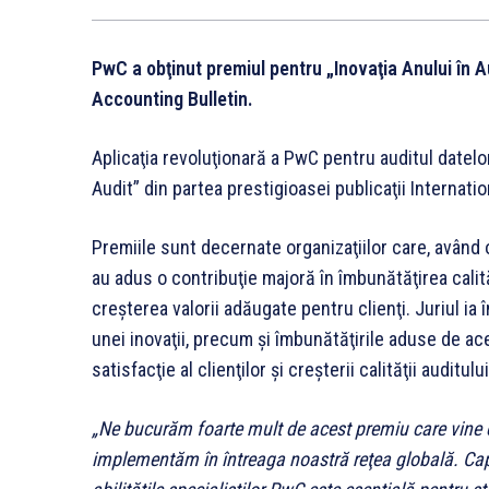
PwC a obţinut premiul pentru „Inovaţia Anului în Au
Accounting Bulletin.
Aplicaţia revoluţionară a PwC pentru auditul datelor
Audit” din partea prestigioasei publicaţii Internati
Premiile sunt decernate organizaţiilor care, având 
au adus o contribuţie majoră în îmbunătăţirea calităţ
creşterea valorii adăugate pentru clienţi. Juriul ia
unei inovaţii, precum şi îmbunătăţirile aduse de aceas
satisfacţie al clienţilor şi creşterii calităţii auditului
„Ne bucurăm foarte mult de acest premiu care vine c
implementăm în întreaga noastră reţea globală. Cap