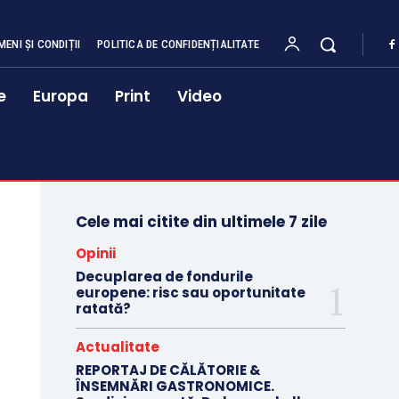
MENI ȘI CONDIȚII
POLITICA DE CONFIDENȚIALITATE
e
Europa
Print
Video
Cele mai citite din ultimele 7 zile
Opinii
Decuplarea de fondurile
europene: risc sau oportunitate
ratată?
Actualitate
REPORTAJ DE CĂLĂTORIE &
ÎNSEMNĂRI GASTRONOMICE.