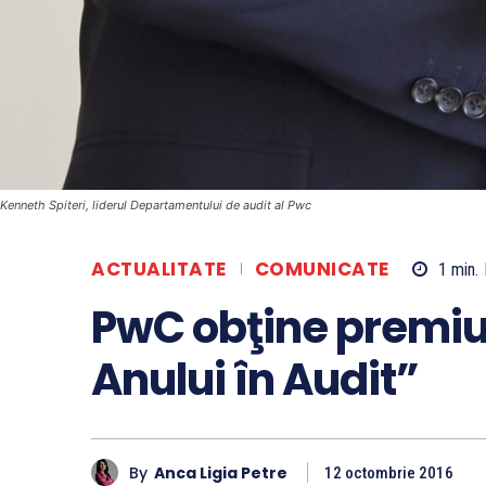
Kenneth Spiteri, liderul Departamentului de audit al Pwc
ACTUALITATE
COMUNICATE
1
min.
PwC obţine premiul
Anului în Audit”
By
Anca Ligia Petre
12 octombrie 2016