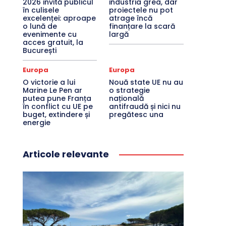
2026 invită publicul
industria grea, dar
în culisele
proiectele nu pot
excelenței: aproape
atrage încă
o lună de
finanțare la scară
evenimente cu
largă
acces gratuit, la
București
Europa
Europa
O victorie a lui
Nouă state UE nu au
Marine Le Pen ar
o strategie
putea pune Franța
națională
în conflict cu UE pe
antifraudă și nici nu
buget, extindere și
pregătesc una
energie
Articole relevante