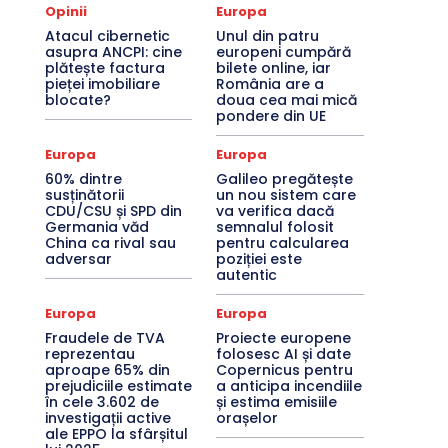
Opinii
Europa
Atacul cibernetic
Unul din patru
asupra ANCPI: cine
europeni cumpără
plătește factura
bilete online, iar
pieței imobiliare
România are a
blocate?
doua cea mai mică
pondere din UE
Europa
Europa
60% dintre
Galileo pregătește
susținătorii
un nou sistem care
CDU/CSU și SPD din
va verifica dacă
Germania văd
semnalul folosit
China ca rival sau
pentru calcularea
adversar
poziției este
autentic
Europa
Europa
Fraudele de TVA
Proiecte europene
reprezentau
folosesc AI și date
aproape 65% din
Copernicus pentru
prejudiciile estimate
a anticipa incendiile
în cele 3.602 de
și estima emisiile
investigații active
orașelor
ale EPPO la sfârșitul