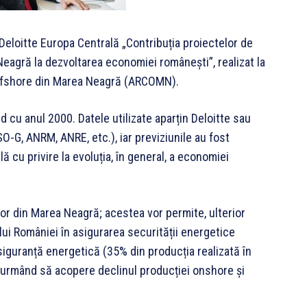
eloitte Europa Centrală „Contribuția proiectelor de
Neagră la dezvoltarea economiei românești”, realizat la
Offshore din Marea Neagră (ARCOMN).
nd cu anul 2000. Datele utilizate aparțin Deloitte sau
-G, ANRM, ANRE, etc.), iar previziunile au fost
 cu privire la evoluția, în general, a economiei
lor din Marea Neagră; acestea vor permite, ulterior
lui României în asigurarea securității energetice
iguranță energetică (35% din producția realizată în
a urmând să acopere declinul producției onshore și