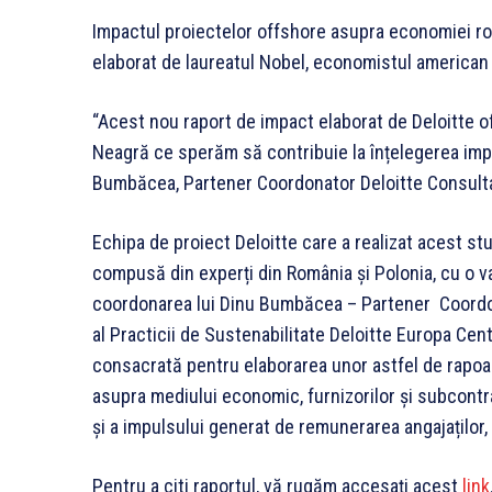
Impactul proiectelor offshore asupra economiei ro
elaborat de laureatul Nobel, economistul american
“Acest nou raport de impact elaborat de Deloitte of
Neagră ce sperăm să contribuie la înțelegerea impor
Bumbăcea, Partener Coordonator Deloitte Consult
Echipa de proiect Deloitte care a realizat acest st
compusă din experți din România și Polonia, cu o va
coordonarea lui Dinu Bumbăcea – Partener Coordona
al Practicii de Sustenabilitate Deloitte Europa Cen
consacrată pentru elaborarea unor astfel de rapoar
asupra mediului economic, furnizorilor și subcontr
și a impulsului generat de remunerarea angajaților
Pentru a citi raportul, vă rugăm accesați acest
link