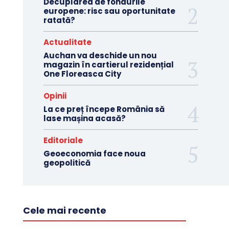
Decuplarea de fondurile
europene: risc sau oportunitate
ratată?
Actualitate
Auchan va deschide un nou
magazin în cartierul rezidențial
One Floreasca City
Opinii
La ce preț începe România să
lase mașina acasă?
Editoriale
Geoeconomia face noua
geopolitică
Cele mai recente