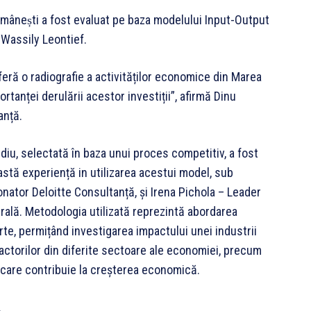
mânești a fost evaluat pe baza modelului Input-Output
 Wassily Leontief.
eră o radiografie a activităților economice din Marea
tanței derulării acestor investiții”, afirmă Dinu
anță.
udiu, selectată în baza unui proces competitiv, a fost
stă experiență in utilizarea acestui model, sub
tor Deloitte Consultanță, și Irena Pichola – Leader
trală. Metodologia utilizată reprezintă abordarea
te, permițând investigarea impactului unei industrii
actorilor din diferite sectoare ale economiei, precum
, care contribuie la creșterea economică.
.