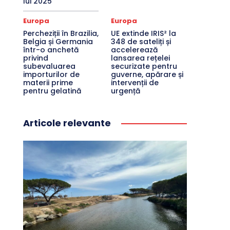
lui 2025
Europa
Europa
Percheziții în Brazilia,
UE extinde IRIS² la
Belgia și Germania
348 de sateliți și
într-o anchetă
accelerează
privind
lansarea rețelei
subevaluarea
securizate pentru
importurilor de
guverne, apărare și
materii prime
intervenții de
pentru gelatină
urgență
Articole relevante