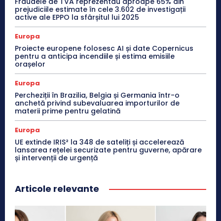
Fraudele de TVA reprezentau aproape 65% din
prejudiciile estimate în cele 3.602 de investigații
active ale EPPO la sfârșitul lui 2025
Europa
Proiecte europene folosesc AI și date Copernicus
pentru a anticipa incendiile și estima emisiile
orașelor
Europa
Percheziții în Brazilia, Belgia și Germania într-o
anchetă privind subevaluarea importurilor de
materii prime pentru gelatină
Europa
UE extinde IRIS² la 348 de sateliți și accelerează
lansarea rețelei securizate pentru guverne, apărare
și intervenții de urgență
Articole relevante