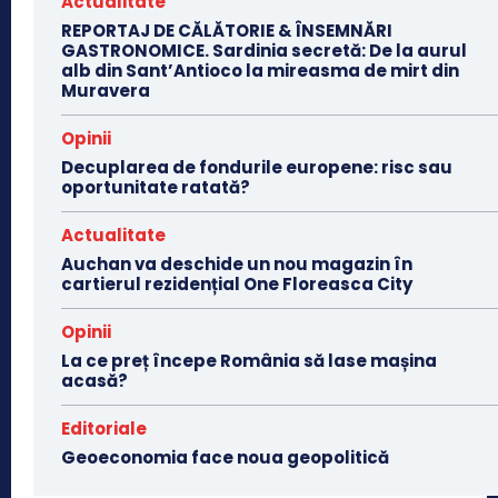
Actualitate
REPORTAJ DE CĂLĂTORIE & ÎNSEMNĂRI
GASTRONOMICE. Sardinia secretă: De la aurul
alb din Sant’Antioco la mireasma de mirt din
Muravera
Opinii
Decuplarea de fondurile europene: risc sau
oportunitate ratată?
Actualitate
Auchan va deschide un nou magazin în
cartierul rezidențial One Floreasca City
Opinii
La ce preț începe România să lase mașina
acasă?
Editoriale
Geoeconomia face noua geopolitică