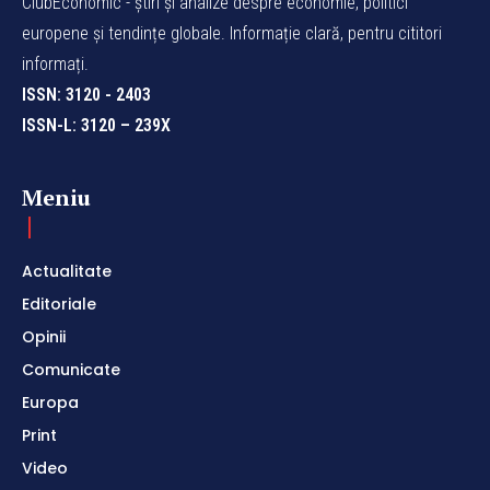
ClubEconomic - știri și analize despre economie, politici
europene și tendințe globale. Informație clară, pentru cititori
informați.
ISSN: 3120 - 2403
ISSN-L: 3120 – 239X
Meniu
Actualitate
Editoriale
Opinii
Comunicate
Europa
Print
Video