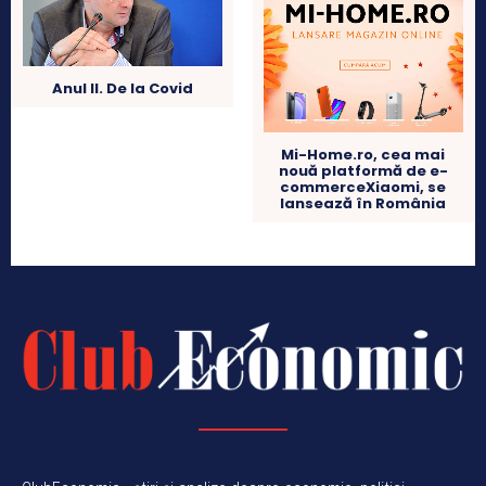
Anul II. De la Covid
Mi-Home.ro, cea mai
nouă platformă de e-
commerceXiaomi, se
lansează în România