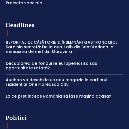
Proiecte speciale
Headlines
REPORTAJ DE CĂLĂTORIE & ÎNSEMNĂRI GASTRONOMICE.
Sardinia secretă: De la aurul alb din Sant’Antioco la
mireasma de mirt din Muravera
Decuplarea de fondurile europene: risc sau
oportunitate ratată?
Auchan va deschide un nou magazin în cartierul
rezidențial One Floreasca City
La ce preț începe România să lase mașina acasă?
Politici