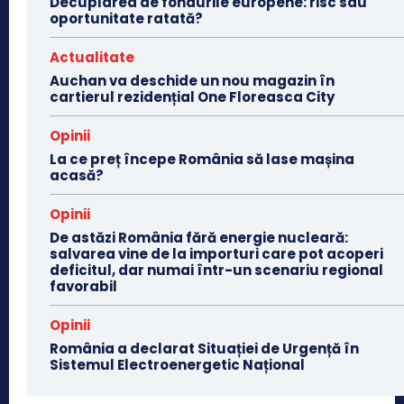
Decuplarea de fondurile europene: risc sau
oportunitate ratată?
Actualitate
Auchan va deschide un nou magazin în
cartierul rezidențial One Floreasca City
Opinii
La ce preț începe România să lase mașina
acasă?
Opinii
De astăzi România fără energie nucleară:
salvarea vine de la importuri care pot acoperi
deficitul, dar numai într-un scenariu regional
favorabil
Opinii
România a declarat Situației de Urgență în
Sistemul Electroenergetic Național