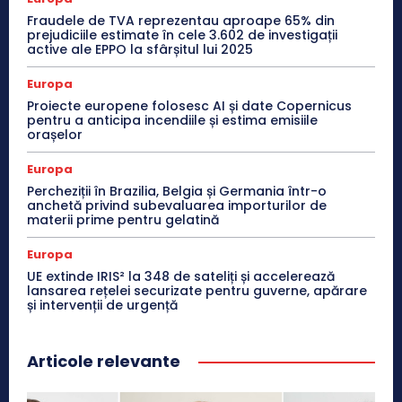
Fraudele de TVA reprezentau aproape 65% din
prejudiciile estimate în cele 3.602 de investigații
active ale EPPO la sfârșitul lui 2025
Europa
Proiecte europene folosesc AI și date Copernicus
pentru a anticipa incendiile și estima emisiile
orașelor
Europa
Percheziții în Brazilia, Belgia și Germania într-o
anchetă privind subevaluarea importurilor de
materii prime pentru gelatină
Europa
UE extinde IRIS² la 348 de sateliți și accelerează
lansarea rețelei securizate pentru guverne, apărare
și intervenții de urgență
Articole relevante