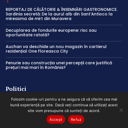
REPORTAJ DE CĂLĂTORIE & ÎNSEMNĂRI GASTRONOMICE.
Sardinia secretă: De la aurul alb din Sant’Antioco la
mireasma de mirt din Muravera
Decuplarea de fondurile europene: risc sau
oportunitate ratată?
Auchan va deschide un nou magazin în cartierul
rezidențial One Floreasca City
Penurie sau construcția unei percepții care justifică
prețuri mai mari în România?
Politici
Folosim cookie-uri pentru a ne asigura că vă oferim cea mai
bună experiență pe site. Dacă veți continua să utilizați acest
Politica de cookies
site vom presupune că sunteți de acord.
Termeni și Condiții
Accept
Refuz
Politica de Confidențialitate