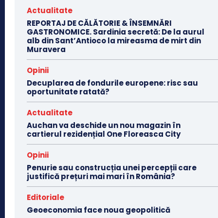
Actualitate
REPORTAJ DE CĂLĂTORIE & ÎNSEMNĂRI
GASTRONOMICE. Sardinia secretă: De la aurul
alb din Sant’Antioco la mireasma de mirt din
Muravera
Opinii
Decuplarea de fondurile europene: risc sau
oportunitate ratată?
Actualitate
Auchan va deschide un nou magazin în
cartierul rezidențial One Floreasca City
Opinii
Penurie sau construcția unei percepții care
justifică prețuri mai mari în România?
Editoriale
Geoeconomia face noua geopolitică