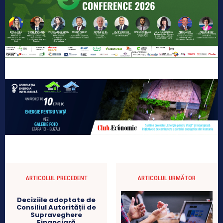
ARTICOLUL PRECEDENT
ARTICOLUL URMĂTOR
Deciziile adoptate de
Consiliul Autorității de
Supraveghere
Financiară