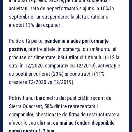
În industria prelucrătoare, pe fondul suspendării
activității, rata de neperformanță a ajuns la 10% în
septembrie, iar suspendarea la plată a ratelor a
afectat 13% din expuneri.
Pe de altă parte,
pandemia a adus performanțe
pozitive
, printre altele, în comerțul cu amănuntul al
produselor alimentare, băuturilor și tutunului (+12 la
sută în T2/2020, comparativ cu T2/2019), activitățile
de poștă și curierat (23%) și construcții (11%
creștere T2/2020 vs T2/2019).
Potrivit unui barometru dat publicității recent de
Sierra Quadrant, 58% dintre reprezentanții
companiilor, chestionate de firma de restructurare a
afacerilor, au afirmat că
mai au fonduri disponibile
numai pentru 1-2 luni.