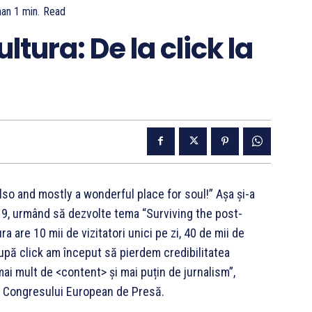
han 1
min.
Read
tura: De la click la
lso and mostly a wonderful place for soul!” Așa și-a
19, urmând să dezvolte tema “Surviving the post-
 are 10 mii de vizitatori unici pe zi, 40 de mii de
 după click am început să pierdem credibilitatea
mai mult de <content> și mai puțin de jurnalism”,
ul Congresului European de Presă.