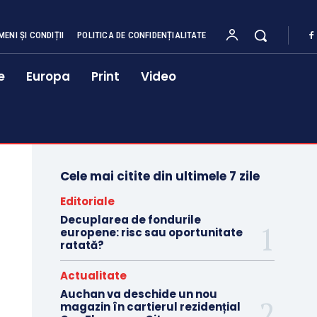
MENI ȘI CONDIȚII
POLITICA DE CONFIDENȚIALITATE
e
Europa
Print
Video
Cele mai citite din ultimele 7 zile
Editoriale
Decuplarea de fondurile
europene: risc sau oportunitate
ratată?
Actualitate
Auchan va deschide un nou
magazin în cartierul rezidențial