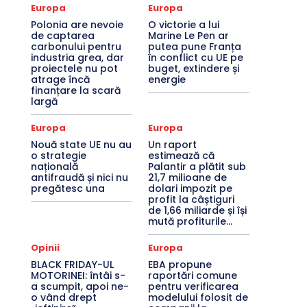
Europa
Europa
Polonia are nevoie
O victorie a lui
de captarea
Marine Le Pen ar
carbonului pentru
putea pune Franța
industria grea, dar
în conflict cu UE pe
proiectele nu pot
buget, extindere și
atrage încă
energie
finanțare la scară
largă
Europa
Europa
Nouă state UE nu au
Un raport
o strategie
estimează că
națională
Palantir a plătit sub
antifraudă și nici nu
21,7 milioane de
pregătesc una
dolari impozit pe
profit la câștiguri
de 1,66 miliarde și își
mută profiturile...
Opinii
Europa
BLACK FRIDAY-UL
EBA propune
MOTORINEI: întâi s-
raportări comune
a scumpit, apoi ne-
pentru verificarea
o vând drept
modelului folosit de