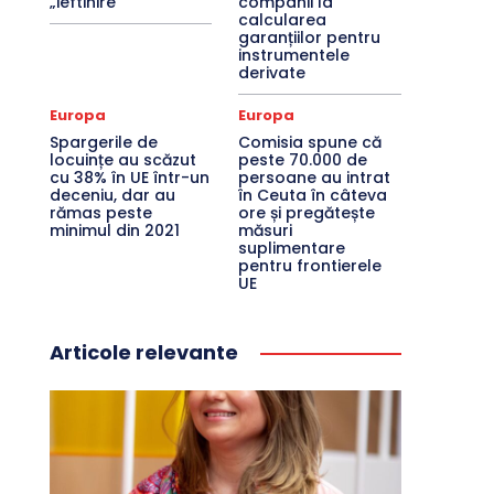
„ieftinire”
companii la
calcularea
garanțiilor pentru
instrumentele
derivate
Europa
Europa
Spargerile de
Comisia spune că
locuințe au scăzut
peste 70.000 de
cu 38% în UE într-un
persoane au intrat
deceniu, dar au
în Ceuta în câteva
rămas peste
ore și pregătește
minimul din 2021
măsuri
suplimentare
pentru frontierele
UE
Articole relevante