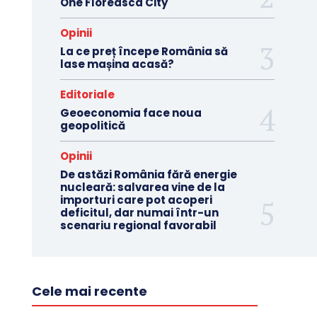
One Floreasca City
Opinii
La ce preț începe România să
lase mașina acasă?
Editoriale
Geoeconomia face noua
geopolitică
Opinii
De astăzi România fără energie
nucleară: salvarea vine de la
importuri care pot acoperi
deficitul, dar numai într-un
scenariu regional favorabil
Cele mai recente