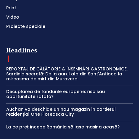
Print
Video
Proiecte speciale
Headlines
REPORTAJ DE CĂLĂTORIE & ÎNSEMNĂRI GASTRONOMICE.
Sardinia secretă: De la aurul alb din Sant’Antioco la
mireasma de mirt din Muravera
Decuplarea de fondurile europene: risc sau
oportunitate ratată?
Auchan va deschide un nou magazin în cartierul
rezidențial One Floreasca City
La ce preț începe România să lase mașina acasă?