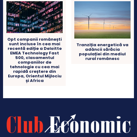
Opt companii românești
sunt incluse în cea mai
Tranziția energetică va
recentă ediție a Deloitte
adâncii sărăcia
EMEA Technology Fast
populației din mediul
500, clasamentul
rural românesc
companiilor de
tehnologie cu cea mai
rapidă creștere din
Europa, Orientul Mijlociu
și Africa