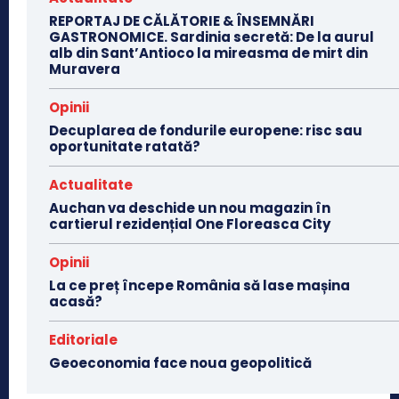
REPORTAJ DE CĂLĂTORIE & ÎNSEMNĂRI
GASTRONOMICE. Sardinia secretă: De la aurul
alb din Sant’Antioco la mireasma de mirt din
Muravera
Opinii
Decuplarea de fondurile europene: risc sau
oportunitate ratată?
Actualitate
Auchan va deschide un nou magazin în
cartierul rezidențial One Floreasca City
Opinii
La ce preț începe România să lase mașina
acasă?
Editoriale
Geoeconomia face noua geopolitică