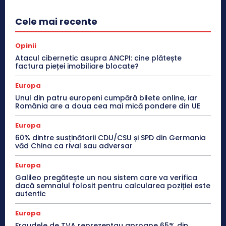
Cele mai recente
Opinii
Atacul cibernetic asupra ANCPI: cine plătește
factura pieței imobiliare blocate?
Europa
Unul din patru europeni cumpără bilete online, iar
România are a doua cea mai mică pondere din UE
Europa
60% dintre susținătorii CDU/CSU și SPD din Germania
văd China ca rival sau adversar
Europa
Galileo pregătește un nou sistem care va verifica
dacă semnalul folosit pentru calcularea poziției este
autentic
Europa
Fraudele de TVA reprezentau aproape 65% din