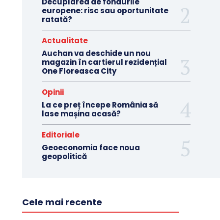
Decuplarea de fondurile
europene: risc sau oportunitate
ratată?
Actualitate
Auchan va deschide un nou
magazin în cartierul rezidențial
One Floreasca City
Opinii
La ce preț începe România să
lase mașina acasă?
Editoriale
Geoeconomia face noua
geopolitică
Cele mai recente