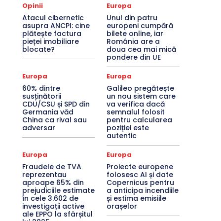
Opinii
Europa
Atacul cibernetic
Unul din patru
asupra ANCPI: cine
europeni cumpără
plătește factura
bilete online, iar
pieței imobiliare
România are a
blocate?
doua cea mai mică
pondere din UE
Europa
Europa
60% dintre
Galileo pregătește
susținătorii
un nou sistem care
CDU/CSU și SPD din
va verifica dacă
Germania văd
semnalul folosit
China ca rival sau
pentru calcularea
adversar
poziției este
autentic
Europa
Europa
Fraudele de TVA
Proiecte europene
reprezentau
folosesc AI și date
aproape 65% din
Copernicus pentru
prejudiciile estimate
a anticipa incendiile
în cele 3.602 de
și estima emisiile
investigații active
orașelor
ale EPPO la sfârșitul