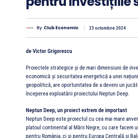
pentru investițiile
By
Club Economic
23 octombrie 2024
de Victor Grigorescu
Proiectele strategice și de mari dimensiuni de invest
economică și securitatea energetică a unei națiuni.
geopolitică, are oportunitatea de a deveni un jucă
începerea exploatării proiectului Neptun Deep.
Neptun Deep, un proiect extrem de important
Neptun Deep este proiectul cu cea mai mare anvergu
platoul continental al Mării Negre, cu care facem un
pentru România, ci și pentru Europa Centrală și Balc