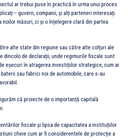
oiectul ar trebui puse în practică în urma unui proces
licați – guvern, companii, și alți parteneri interesați.
noilor măsuri, ci și o înțelegere clară din partea
ătre alte state din regiune sau către alte colțuri ale
e dincolo de declarații, unde regimurile fiscale sunt
e eșecuri în atragerea investițiilor strategice, cum ar
 baterii sau fabrici noi de automobile, care s-au
avorabil.
asigurăm că proiecte de o importanță capitală
i.
tărilor fiscale și lipsa de capacitatea a instituțiilor
stiuni cheie cum ar fi considerentele de protecție a