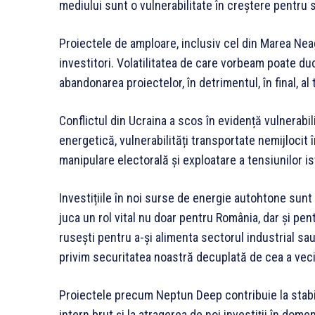
mediului sunt o vulnerabilitate în creștere pentru
Proiectele de amploare, inclusiv cel din Marea Nea
investitori. Volatilitatea de care vorbeam poate duc
abandonarea proiectelor, în detrimentul, în final, al
Conflictul din Ucraina a scos în evidență vulnerabil
energetică, vulnerabilități transportate nemijlocit 
manipulare electorală și exploatare a tensiunilor is
Investițiile în noi surse de energie autohtone sun
juca un rol vital nu doar pentru România, dar și pe
rusești pentru a-și alimenta sectorul industrial sau 
privim securitatea noastră decuplată de cea a veci
Proiectele precum Neptun Deep contribuie la stab
intern brut și la atragerea de noi investiții în dom