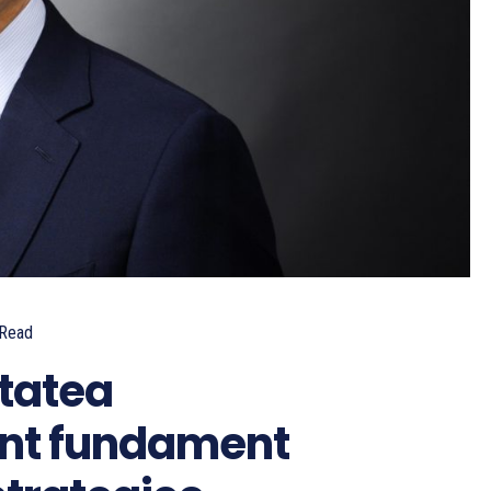
Read
itatea
unt fundament