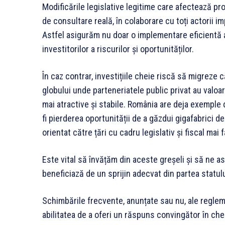
Modificările legislative legitime care afectează pr
de consultare reală, în colaborare cu toți actorii imp
Astfel asigurăm nu doar o implementare eficientă a 
investitorilor a riscurilor și oportunităților.
În caz contrar, investițiile cheie riscă să migreze c
globului unde parteneriatele public privat au valoar
mai atractive și stabile. România are deja exemple d
fi pierderea oportunității de a găzdui gigafabrici de
orientat către țări cu cadru legislativ și fiscal mai f
Este vital să învățăm din aceste greșeli și să ne 
beneficiază de un sprijin adecvat din partea statulu
Schimbările frecvente, anunțate sau nu, ale reglemen
abilitatea de a oferi un răspuns convingător în che