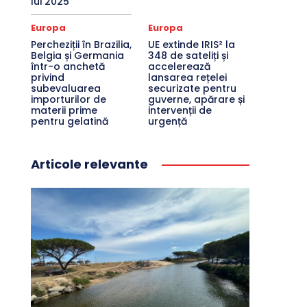
lui 2025
Europa
Europa
Percheziții în Brazilia,
UE extinde IRIS² la
Belgia și Germania
348 de sateliți și
într-o anchetă
accelerează
privind
lansarea rețelei
subevaluarea
securizate pentru
importurilor de
guverne, apărare și
materii prime
intervenții de
pentru gelatină
urgență
Articole relevante