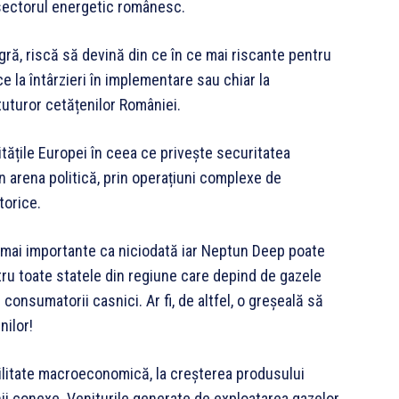
 sectorul energetic românesc.
gră, riscă să devină din ce în ce mai riscante pentru
e la întârzieri în implementare sau chiar la
 tuturor cetățenilor României.
itățile Europei în ceea ce privește securitatea
în arena politică, prin operațiuni complexe de
torice.
t mai importante ca niciodată iar Neptun Deep poate
ntru toate statele din regiune care depind de gazele
consumatorii casnici. Ar fi, de altfel, o greșeală să
nilor!
ilitate macroeconomică, la creșterea produsului
enii conexe. Veniturile generate de exploatarea gazelor