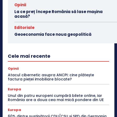
Opinii
La ce preț începe România să lase mașina
acasă?
Editoriale
Geoeconomia face noua geopolitică
Cele mai recente
Opinii
Atacul cibernetic asupra ANCPI: cine plătește
factura pieței imobiliare blocate?
Europa
Unul din patru europeni cumpără bilete online, iar
România are a doua cea mai mică pondere din UE
Europa
60% dintre susținătorii CDU/CSU și SPD din Germania