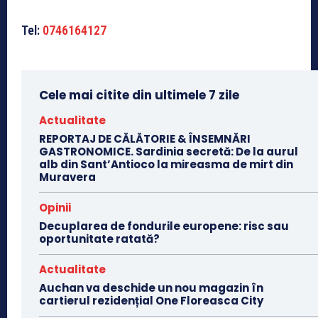
Tel:
0746164127
Cele mai citite din ultimele 7 zile
Actualitate
REPORTAJ DE CĂLĂTORIE & ÎNSEMNĂRI
GASTRONOMICE. Sardinia secretă: De la aurul
alb din Sant’Antioco la mireasma de mirt din
Muravera
Opinii
Decuplarea de fondurile europene: risc sau
oportunitate ratată?
Actualitate
Auchan va deschide un nou magazin în
cartierul rezidențial One Floreasca City