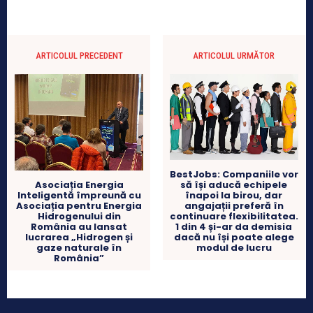
ARTICOLUL PRECEDENT
ARTICOLUL URMĂTOR
BestJobs: Companiile vor
să își aducă echipele
Asociația Energia
înapoi la birou, dar
Inteligentă împreună cu
angajații preferă în
Asociația pentru Energia
continuare flexibilitatea.
Hidrogenului din
1 din 4 și-ar da demisia
România au lansat
dacă nu își poate alege
lucrarea „Hidrogen și
modul de lucru
gaze naturale în
România”