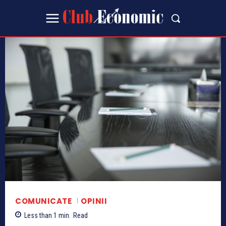
COMUNICATE
OPINII
Less than 1
min.
Read