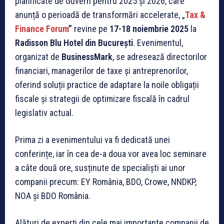
planificate de Guvern pentru 2025 și 2026, care
anunță o perioadă de transformări accelerate, „
Tax &
Finance Forum
”
revine pe
17-18 noiembrie 2025
la
Radisson Blu Hotel din București
. Evenimentul,
organizat de
BusinessMark
, se adresează directorilor
financiari, managerilor de taxe și antreprenorilor,
oferind soluții practice de adaptare la noile obligații
fiscale și strategii de optimizare fiscală în cadrul
legislativ actual.
Prima zi a evenimentului va fi dedicată unei
conferințe, iar în cea de-a doua vor avea loc seminare
a câte două ore, susținute de specialiști ai unor
companii precum: EY România, BDO, Crowe, NNDKP,
NOA și BDO România.
Alături de experți din cele mai importante companii de