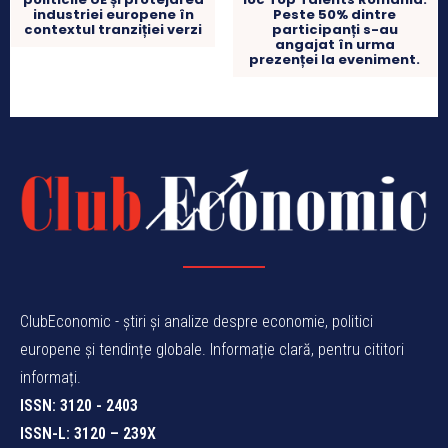
industriei europene în
Peste 50% dintre
contextul tranziției verzi
participanți s-au
angajat în urma
prezenței la eveniment.
ClubEconomic - știri și analize despre economie, politici
europene și tendințe globale. Informație clară, pentru cititori
informați.
ISSN: 3120 - 2403
ISSN-L: 3120 – 239X