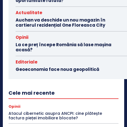
oportunitate ratată?
Actualitate
Auchan va deschide un nou magazin în
cartierul rezidențial One Floreasca City
Opinii
La ce preț începe România să lase mașina
acasă?
Editoriale
Geoeconomia face noua geopolitică
Cele mai recente
Opinii
Atacul cibernetic asupra ANCPI: cine plătește
factura pieței imobiliare blocate?