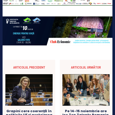
ARTICOLUL PRECEDENT
ARTICOLUL URMĂTOR
Grapini cere coerență în
Pe 14-15 noiembrie are
politicile UE și protejarea
loc Top Talents Romania.