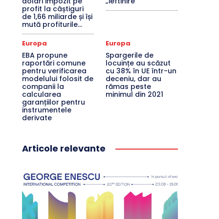
dolari impozit pe
„ieftinire”
profit la câștiguri
de 1,66 miliarde și își
mută profiturile...
Europa
Europa
EBA propune
Spargerile de
raportări comune
locuințe au scăzut
pentru verificarea
cu 38% în UE într-un
modelului folosit de
deceniu, dar au
companii la
rămas peste
calcularea
minimul din 2021
garanțiilor pentru
instrumentele
derivate
Articole relevante