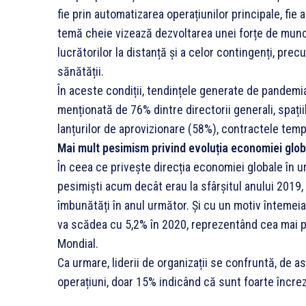
fie prin automatizarea operațiunilor principale, fie
temă cheie vizează dezvoltarea unei forțe de muncă 
lucrătorilor la distanță și a celor contingenți, pre
sănătății.
În aceste condiții, tendințele generate de pandem
menționată de 76% dintre directorii generali, spații
lanțurilor de aprovizionare (58%), contractele tem
Mai mult pesimism privind evoluția economiei glob
În ceea ce privește direcția economiei globale în ur
pesimiști acum decât erau la sfârșitul anului 201
îmbunătăți în anul următor. Și cu un motiv înteme
va scădea cu 5,2% în 2020, reprezentând cea mai p
Mondial.
Ca urmare, liderii de organizații se confruntă, de as
operațiuni, doar 15% indicând că sunt foarte încreză