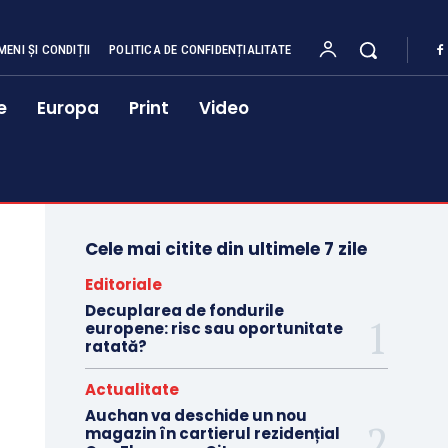
MENI ȘI CONDIȚII
POLITICA DE CONFIDENȚIALITATE
e
Europa
Print
Video
Cele mai citite din ultimele 7 zile
Editoriale
Decuplarea de fondurile
europene: risc sau oportunitate
ratată?
Actualitate
Auchan va deschide un nou
magazin în cartierul rezidențial