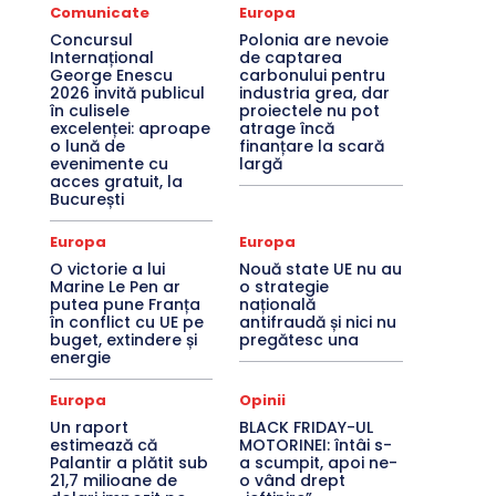
Comunicate
Europa
Concursul
Polonia are nevoie
Internațional
de captarea
George Enescu
carbonului pentru
2026 invită publicul
industria grea, dar
în culisele
proiectele nu pot
excelenței: aproape
atrage încă
o lună de
finanțare la scară
evenimente cu
largă
acces gratuit, la
București
Europa
Europa
O victorie a lui
Nouă state UE nu au
Marine Le Pen ar
o strategie
putea pune Franța
națională
în conflict cu UE pe
antifraudă și nici nu
buget, extindere și
pregătesc una
energie
Europa
Opinii
Un raport
BLACK FRIDAY-UL
estimează că
MOTORINEI: întâi s-
Palantir a plătit sub
a scumpit, apoi ne-
21,7 milioane de
o vând drept