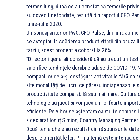
termen lung, după ce au constat că temerile privin
au dovedit nefondate, rezultă din raportul CEO Pane
iunie-iulie 2020.
Un sondaj anterior PwC, CFO Pulse, din luna aprilie 
se așteptau la scăderea productivității din cauza li
târziu, acest procent a coborât la 26%.
”Directorii generali consideră că au trecut un test 
valorifice tendințele durabile aduse de COVID-19. 
companiilor de a-și desfășura activitățile fără ca an
alte modalități de lucru ce păreau indispensabile 
productivitate comparabilă sau mai mare. Cultura orga
tehnologie au jucat și vor juca un rol foarte import
eficiente. Pe viitor ne așteptăm ca multe companii
a declarat Ionuț Simion, Country Managing Partne
Două teme cheie au rezultat din răspunsurile date d
despre prioritățile lor. Prima temă este intenția de