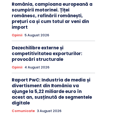
România, campioana europeană a
scumpirii motorinei. Țiței
românesc, rafinării românești,
prețuri ca și cum totul ar veni din
import
Opinii
5 August 2026
Dezechilibre externe și
competitivitatea exporturilor:
provocări structurale
Opinii
4 August 2026
Raport PwC: Industria de media și
divertisment din România va
ajunge la 5,22 miliarde euro în
acest an, susținută de segmentele
digitale
Comunicate
3 August 2026