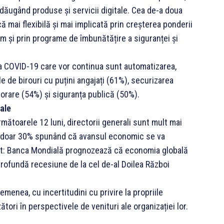
 adăugând produse și servicii digitale. Cea de-a doua
mai flexibilă și mai implicată prin creșterea ponderii
cum și prin programe de îmbunătățire a siguranței și
ia COVID-19 care vor continua sunt automatizarea,
le de birouri cu puțini angajați (61%), securizarea
porare (54%) și siguranța publică (50%).
ale
mătoarele 12 luni, directorii generali sunt mult mai
9, doar 30% spunând că avansul economic se va
iat: Banca Mondială prognozează că economia globală
rofundă recesiune de la cel de-al Doilea Război
emenea, cu incertitudini cu privire la propriile
tori în perspectivele de venituri ale organizației lor.