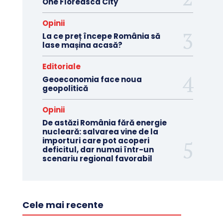
One Floreasca City
Opinii
La ce preț începe România să
lase mașina acasă?
Editoriale
Geoeconomia face noua
geopolitică
Opinii
De astăzi România fără energie
nucleară: salvarea vine de la
importuri care pot acoperi
deficitul, dar numai într-un
scenariu regional favorabil
Cele mai recente