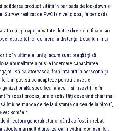
d scăderea productivității în perioada de lockdown s-
l Survey realizat de PwC la nivel global, în perioada
arăta că aproape jumătate dintre directorii financiari
psei capacităților de lucru la distanță. Două luni mai
critic în ultimele luni și acum sunt pregătiți să
Noua normalitate a pus la încercare capacitatea
gajații să călătorească, fără întâlniri în persoană și
și le-a impus să se adapteze pentru a avea o
nizațională, specificul afacerii și investițiile în
ant în acest proces, unele activități devenind chiar mai
 să îmbine munca de de la distanță cu cea de la birou”,
r PwC România.
e directorii generali atunci când au fost întrebați
 a adopta mai mult digitalizarea în cadrul companiilor,