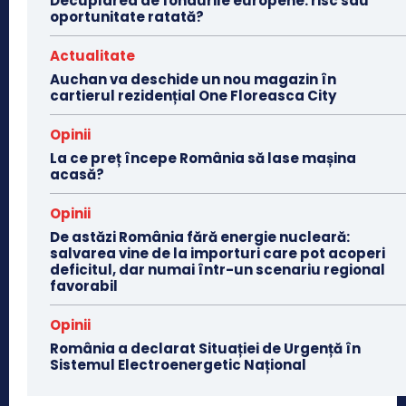
Decuplarea de fondurile europene: risc sau
oportunitate ratată?
Actualitate
Auchan va deschide un nou magazin în
cartierul rezidențial One Floreasca City
Opinii
La ce preț începe România să lase mașina
acasă?
Opinii
De astăzi România fără energie nucleară:
salvarea vine de la importuri care pot acoperi
deficitul, dar numai într-un scenariu regional
favorabil
Opinii
România a declarat Situației de Urgență în
Sistemul Electroenergetic Național