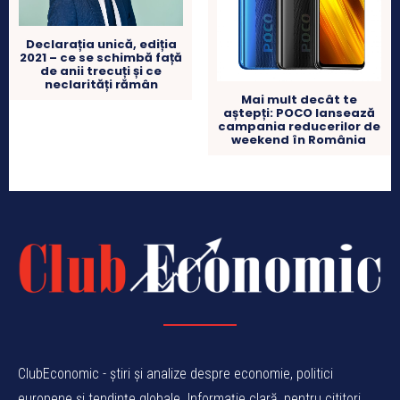
Declarația unică, ediția
2021 – ce se schimbă față
de anii trecuți și ce
neclarități rămân
Mai mult decât te
aștepți: POCO lansează
campania reducerilor de
weekend în România
ClubEconomic - știri și analize despre economie, politici
europene și tendințe globale. Informație clară, pentru cititori