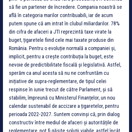
să fie un partener de încredere. Compania noastră se
află în categoria marilor contribuabili, iar de acum
putem spune că am intrat în clubul miliardarilor. 78%
din cifra de afaceri a JTI reprezintă taxe virate la
buget, țigaretele fiind cele mai taxate produse din
România. Pentru o evoluție normală a companiei și,
implicit, pentru a crește contribuția la buget, este
nevoie de predictibilitate fiscală și legislativă. Astfel,
sperăm ca anul acesta să nu ne confruntăm cu
inițiative de supra-reglementare, de tipul celei
respinse în iunie trecut de către Parlament, și să
stabilim, împreună cu Ministerul Finanțelor, un nou
calendar sustenabil de accizare a țigaretelor, pentru
perioada 2022-2027. Suntem convinși că, prin dialog
constructiv între mediul de afaceri și autoritățile de
reglementare, pot fi găsite soluții viabile, astfel încât