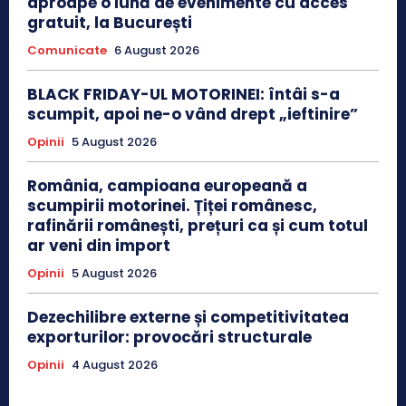
aproape o lună de evenimente cu acces
gratuit, la București
Comunicate
6 August 2026
BLACK FRIDAY-UL MOTORINEI: întâi s-a
scumpit, apoi ne-o vând drept „ieftinire”
Opinii
5 August 2026
România, campioana europeană a
scumpirii motorinei. Țiței românesc,
rafinării românești, prețuri ca și cum totul
ar veni din import
Opinii
5 August 2026
Dezechilibre externe și competitivitatea
exporturilor: provocări structurale
Opinii
4 August 2026