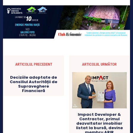
ARTICOLUL PRECEDENT
ARTICOLUL URMĂTOR
Deciziile adoptate de
Consiliul Autorității de
Supraveghere
Financiară
Impact Developer &
Contractor, primul
dezvoltator imobiliar
listat la bursă, devine
membru ARIR