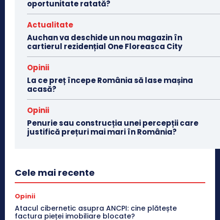
oportunitate ratată?
Actualitate
Auchan va deschide un nou magazin în
cartierul rezidențial One Floreasca City
Opinii
La ce preț începe România să lase mașina
acasă?
Opinii
Penurie sau construcția unei percepții care
justifică prețuri mai mari în România?
Cele mai recente
Opinii
Atacul cibernetic asupra ANCPI: cine plătește
factura pieței imobiliare blocate?