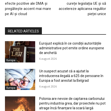
efecte pozitive ale DMA și
curețe legislația UE și să
pregătește accent mai mare
accelereze aplicarea regulilor
pe AI și cloud
pieței unice
RELATED ARTICLES
Eurojust explică în ce condiții autoritățile
administrative pot emite ordine europene
de anchetă
6 august 2026
Europa
Un suspect acuzat că a ajutat la
introducerea ilegală a 625 de persoane în
Europa a fost arestat la Belgrad
6 august 2026
Europa
Polonia are nevoie de captarea carbonului
pentru industria grea, dar proiectele nu pot
atrage încă finanțare la scară largă