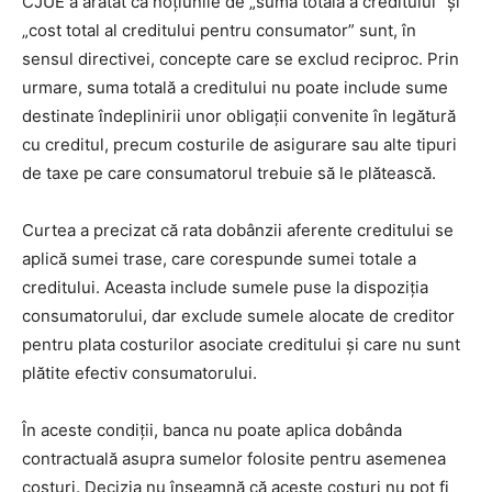
CJUE a arătat că noțiunile de „sumă totală a creditului” și
„cost total al creditului pentru consumator” sunt, în
sensul directivei, concepte care se exclud reciproc. Prin
urmare, suma totală a creditului nu poate include sume
destinate îndeplinirii unor obligații convenite în legătură
cu creditul, precum costurile de asigurare sau alte tipuri
de taxe pe care consumatorul trebuie să le plătească.
Curtea a precizat că rata dobânzii aferente creditului se
aplică sumei trase, care corespunde sumei totale a
creditului. Aceasta include sumele puse la dispoziția
consumatorului, dar exclude sumele alocate de creditor
pentru plata costurilor asociate creditului și care nu sunt
plătite efectiv consumatorului.
În aceste condiții, banca nu poate aplica dobânda
contractuală asupra sumelor folosite pentru asemenea
costuri. Decizia nu înseamnă că aceste costuri nu pot fi