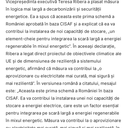
Vicepreședinta executivă Teresa Ribera a plasat măsura
în logica mai largă a decarbonizării și securității
energetice. Ea a spus că aceasta este prima schemă a
României aprobată în baza CISAF și a explicat că ea va
contribui la instalarea de noi capacități de stocare, „un
element-cheie pentru integrarea la scară largă a energiei
regenerabile în mixul energetic”. În aceeași declarație,
Ribera a legat direct proiectul de obiectivele climatice ale
UE și de dimensiunea de reziliență a sistemului
energetic, afirmând că măsura va contribui la „o
aprovizionare cu electricitate mai curată, mai sigură și
mai rezilientă”. În versiunea română a citatului, mesajul
este: „Aceasta este prima schemă a României în baza
CISAF. Ea va contribui la instalarea unei noi capacități de
stocare a energiei electrice, care este un factor esențial
pentru integrarea pe scară largă a energiei regenerabile
în mixul energetic. Măsura va contribui la o aprovizionare
cu electricitate mai curată, mai sigură și mai rezilientă, în