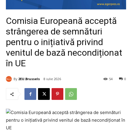
Comisia Europeană acceptă
strângerea de semnături
pentru o inițiativă privind
venitul de bază necondiționat
în UE
By
2EU.Brussels
8 iulie 2026
54
0