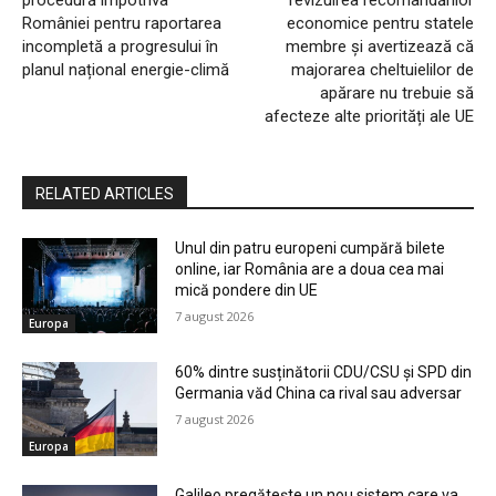
procedură împotriva
revizuirea recomandărilor
României pentru raportarea
economice pentru statele
incompletă a progresului în
membre și avertizează că
planul național energie-climă
majorarea cheltuielilor de
apărare nu trebuie să
afecteze alte priorități ale UE
RELATED ARTICLES
Unul din patru europeni cumpără bilete
online, iar România are a doua cea mai
mică pondere din UE
7 august 2026
Europa
60% dintre susținătorii CDU/CSU și SPD din
Germania văd China ca rival sau adversar
7 august 2026
Europa
Galileo pregătește un nou sistem care va