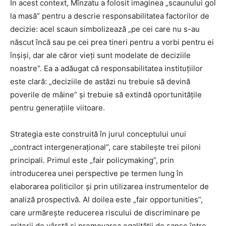
În acest context, Mînzatu a folosit imaginea „scaunului gol
la masă” pentru a descrie responsabilitatea factorilor de
decizie: acel scaun simbolizează „pe cei care nu s-au
născut încă sau pe cei prea tineri pentru a vorbi pentru ei
înșiși, dar ale căror vieți sunt modelate de deciziile
noastre”. Ea a adăugat că responsabilitatea instituțiilor
este clară: „deciziile de astăzi nu trebuie să devină
poverile de mâine” și trebuie să extindă oportunitățile
pentru generațiile viitoare.
Strategia este construită în jurul conceptului unui
„contract intergenerațional”, care stabilește trei piloni
principali. Primul este „fair policymaking”, prin
introducerea unei perspective pe termen lung în
elaborarea politicilor și prin utilizarea instrumentelor de
analiză prospectivă. Al doilea este „fair opportunities”,
care urmărește reducerea riscului de discriminare pe
criterii de vârstă și promovarea egalității de șanse între