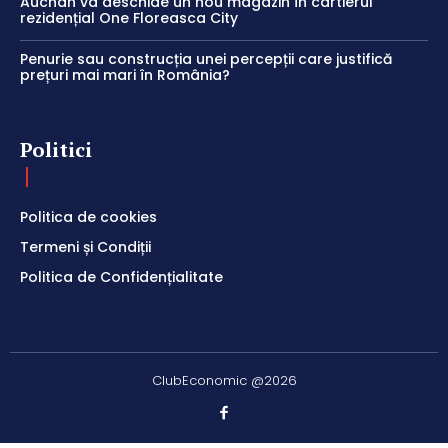
Auchan va deschide un nou magazin în cartierul
rezidențial One Floreasca City
Penurie sau construcția unei percepții care justifică
prețuri mai mari în România?
Politici
Politica de cookies
Termeni și Condiții
Politica de Confidențialitate
ClubEconomic @2026