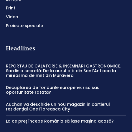
Print
Video
Proiecte speciale
Headlines
REPORTAJ DE CĂLĂTORIE & ÎNSEMNĂRI GASTRONOMICE.
Sardinia secretă: De la aurul alb din Sant’Antioco la
mireasma de mirt din Muravera
Decuplarea de fondurile europene: risc sau
oportunitate ratată?
Auchan va deschide un nou magazin în cartierul
rezidențial One Floreasca City
La ce preț începe România să lase mașina acasă?