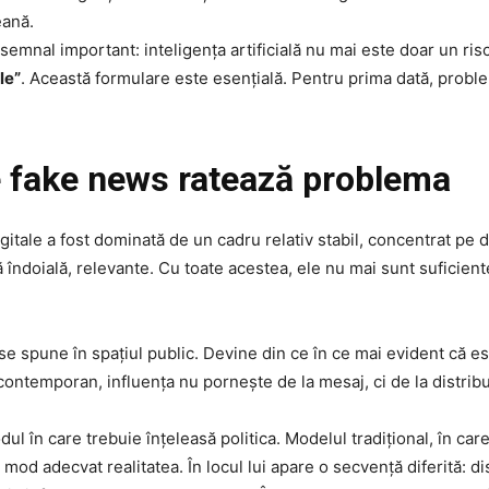
eană.
mnal important: inteligența artificială nu mai este doar un ris
le”
. Această formulare este esențială. Pentru prima dată, proble
e fake news ratează problema
digitale a fost dominată de un cadru relativ stabil, concentrat p
 îndoială, relevante. Cu toate acestea, ele nu mai sunt suficient
e spune în spațiul public. Devine din ce în ce mai evident că ese
l contemporan, influența nu pornește de la mesaj, ci de la distribu
în care trebuie înțeleasă politica. Modelul tradițional, în care
 mod adecvat realitatea. În locul lui apare o secvență diferită: dis