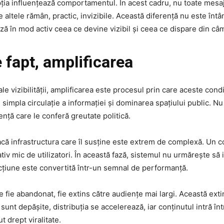
epția influențează comportamentul. În acest cadru, nu toate mesa
 altele rămân, practic, invizibile. Această diferență nu este întâ
 în mod activ ceea ce devine vizibil și ceea ce dispare din câm
 fapt, amplificarea
 ale vizibilității, amplificarea este procesul prin care aceste cond
 simpla circulație a informației și dominarea spațiului public. N
nță care le conferă greutate politică.
că infrastructura care îl susține este extrem de complexă. Un con
iv mic de utilizatori. În această fază, sistemul nu urmărește să 
acțiune este convertită într-un semnal de performanță.
e fie abandonat, fie extins către audiențe mai largi. Această ext
unt depășite, distribuția se accelerează, iar conținutul intră într
t drept viralitate.