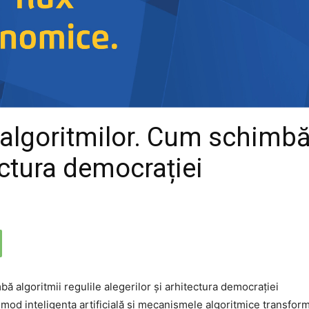
algoritmilor. Cum schimbă 
tectura democrației
 mod inteligența artificială și mecanismele algoritmice transfor