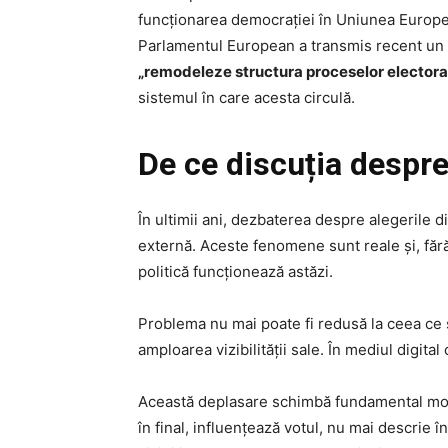
funcționarea democrației în Uniunea Europ
Parlamentul European a transmis recent un se
„remodeleze structura proceselor electora
sistemul în care acesta circulă.
De ce discuția despr
În ultimii ani, dezbaterea despre alegerile 
externă. Aceste fenomene sunt reale și, fără
politică funcționează astăzi.
Problema nu mai poate fi redusă la ceea ce s
amploarea vizibilității sale. În mediul digita
Această deplasare schimbă fundamental modul 
în final, influențează votul, nu mai descrie în