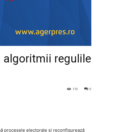
algoritmii regulile
110
0
mă procesele electorale și reconfigurează