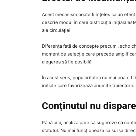
Acest mecanism poate fi înțeles ca un efect d
descrie modul în care distribuția inițială es
ale circulației.
Diferența față de concepte precum „echo cha
moment de selecție care precede amplificarea
alegerea să fie posibilă.
În acest sens, popularitatea nu mai poate fi î
inițiale care favorizează anumite traiectorii
Conținutul nu dispar
Până aici, analiza pare să sugereze că conțin
statutul. Nu mai funcționează ca sursă direc