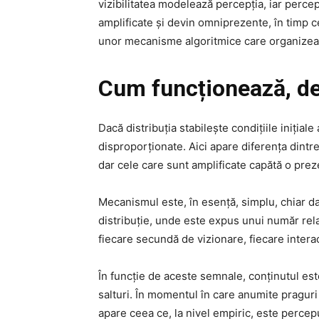
vizibilitatea modelează percepția, iar perc
amplificate și devin omniprezente, în timp ce
unor mecanisme algoritmice care organizează
Cum funcționează, de
Dacă distribuția stabilește condițiile inițiale
disproporționate. Aici apare diferența dintre
dar cele care sunt amplificate capătă o preze
Mecanismul este, în esență, simplu, chiar da
distribuție, unde este expus unui număr relat
fiecare secundă de vizionare, fiecare inter
În funcție de aceste semnale, conținutul est
salturi. În momentul în care anumite praguri s
apare ceea ce, la nivel empiric, este percepu