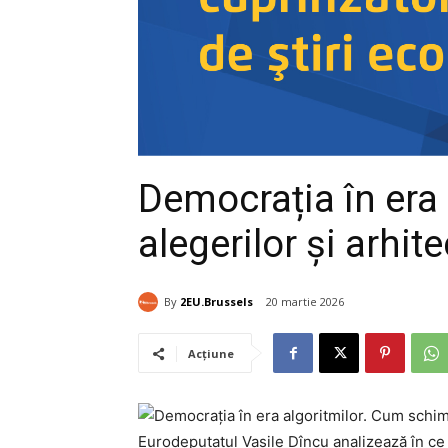
Democrația în era 
alegerilor și arhi
By
2EU.Brussels
20 martie 2026
Acțiune
Eurodeputatul Vasile Dîncu analizează în ce