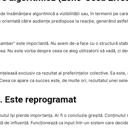
e însămânțare algoritmică a vizibilității sau, în termenii pe car
te orientată către audiențe predispuse la reacție, generând astfe
mber” este importantă. Nu avem de-a face cu o structură stabilă
. Nu este vorba despre ceea ce aleg utilizatorii să vadă, ci des
nțeleasă exclusiv ca rezultat al preferințelor colective. Ea este, 
. Ceea ce apare ca succes este, de multe ori, rezultatul unei selec
e. Este reprogramat
utul își pierde importanța. Ar fi o concluzie greșită. Conținutul 
tă de influență. Funcționează ca input într-un sistem care decide