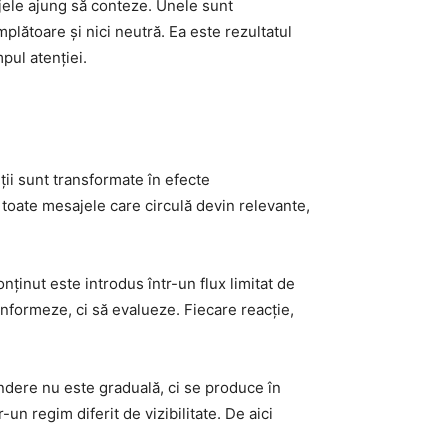
jele ajung să conteze. Unele sunt
mplătoare și nici neutră. Ea este rezultatul
pul atenției.
iții sunt transformate în efecte
u toate mesajele care circulă devin relevante,
ținut este introdus într-un flux limitat de
informeze, ci să evalueze. Fiecare reacție,
indere nu este graduală, ci se produce în
-un regim diferit de vizibilitate. De aici