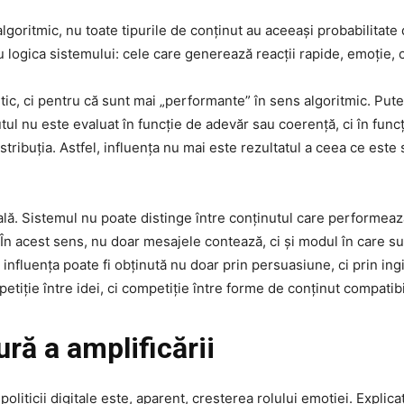
algoritmic, nu toate tipurile de conținut au aceeași probabilitate
 logica sistemului: cele care generează reacții rapide, emoție, c
itic, ci pentru că sunt mai „performante” în sens algoritmic. P
utul nu este evaluat în funcție de adevăr sau coerență, ci în fun
ribuția. Astfel, influența nu mai este rezultatul a ceea ce este 
ală. Sistemul nu poate distinge între conținutul care performeaz
 În acest sens, nu doar mesajele contează, ci și modul în care 
 influența poate fi obținută nu doar prin persuasiune, ci prin in
iție între idei, ci competiție între forme de conținut compatibi
ră a amplificării
oliticii digitale este, aparent, creșterea rolului emoției. Explicați