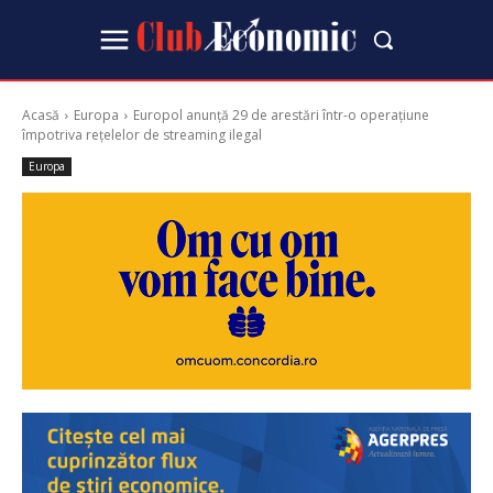
Acasă
Europa
Europol anunță 29 de arestări într-o operațiune
împotriva rețelelor de streaming ilegal
Europa