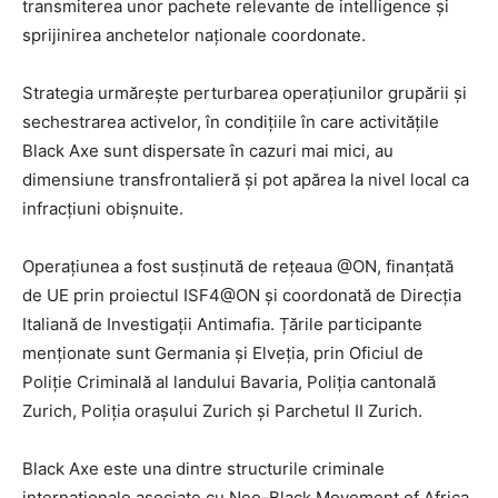
transmiterea unor pachete relevante de intelligence și
sprijinirea anchetelor naționale coordonate.
Strategia urmărește perturbarea operațiunilor grupării și
sechestrarea activelor, în condițiile în care activitățile
Black Axe sunt dispersate în cazuri mai mici, au
dimensiune transfrontalieră și pot apărea la nivel local ca
infracțiuni obișnuite.
Operațiunea a fost susținută de rețeaua @ON, finanțată
de UE prin proiectul ISF4@ON și coordonată de Direcția
Italiană de Investigații Antimafia. Țările participante
menționate sunt Germania și Elveția, prin Oficiul de
Poliție Criminală al landului Bavaria, Poliția cantonală
Zurich, Poliția orașului Zurich și Parchetul II Zurich.
Black Axe este una dintre structurile criminale
internaționale asociate cu Neo-Black Movement of Africa.