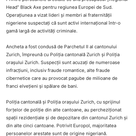
Head” Black Axe pentru regiunea Europei de Sud.
Operațiunea a vizat lideri și membri ai fraternității
nigeriene suspectați că sunt activi internațional într-o
gamă largă de activități criminale.
Ancheta a fost condusă de Parchetul II al cantonului
Zurich, împreună cu Poliția cantonală Zurich și Poliția
orașului Zurich. Suspecții sunt acuzați de numeroase
infracțiuni, inclusiv fraude romantice, alte fraude
cibernetice care au provocat pagube de milioane de
franci elvețieni și spălare de bani.
Poliția cantonală și Poliția orașului Zurich, cu sprijinul
forțelor de poliție din alte cantoane, au percheziționat
spații rezidențiale și de depozitare din cantonul Zurich și
din alte cinci cantoane. Potrivit Europol, majoritatea
persoanelor arestate sunt de origine nigeriană.