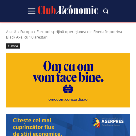
Acasă
Europa
Europol sprijină operațiunea din Elveția împotriva
Black Axe, cu 10 arestări
Europa