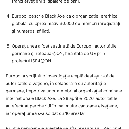
franci elvețieni și spălare de bani.
Europol descrie Black Axe ca o organizație ierarhică
globală, cu aproximativ 30.000 de membri înregistrați
și numeroși afiliați.
Operațiunea a fost susținută de Europol, autoritățile
germane și rețeaua @ON, finanțată de UE prin
proiectul ISF4@ON.
Europol a sprijinit o investigație amplă desfășurată de
autoritățile elvețiene, în colaborare cu autoritățile
germane, împotriva unor membri ai organizației criminale
internaționale Black Axe. La 28 aprilie 2026, autoritățile
au efectuat percheziții în mai multe cantoane elvețiene,
iar operațiunea s-a soldat cu 10 arestări.
Printre persoanele arestate se află presupusul „Regional