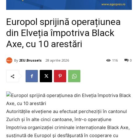
Europol sprijină operațiunea
din Elveția împotriva Black
Axe, cu 10 arestări
By
2EU.Brussels
28 aprilie 2026
116
0
Autoritățile elvețiene au efectuat percheziții în cantonul
Zurich și în alte cinci cantoane, într-o operațiune
împotriva organizației criminale internaționale Black Axe,
susținută de Europol și desfășurată în cooperare cu