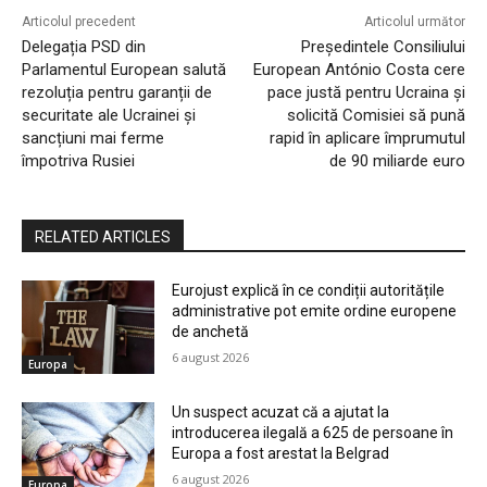
Articolul precedent
Articolul următor
Delegația PSD din
Președintele Consiliului
Parlamentul European salută
European António Costa cere
rezoluția pentru garanții de
pace justă pentru Ucraina și
securitate ale Ucrainei și
solicită Comisiei să pună
sancțiuni mai ferme
rapid în aplicare împrumutul
împotriva Rusiei
de 90 miliarde euro
RELATED ARTICLES
Eurojust explică în ce condiții autoritățile
administrative pot emite ordine europene
de anchetă
6 august 2026
Europa
Un suspect acuzat că a ajutat la
introducerea ilegală a 625 de persoane în
Europa a fost arestat la Belgrad
6 august 2026
Europa