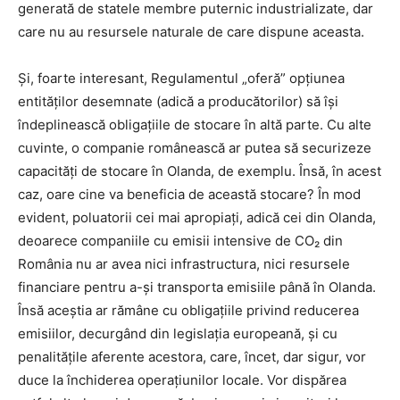
generată de statele membre puternic industrializate, dar
care nu au resursele naturale de care dispune aceasta.
Și, foarte interesant, Regulamentul „oferă” opțiunea
entităților desemnate (adică a producătorilor) să își
îndeplinească obligațiile de stocare în altă parte. Cu alte
cuvinte, o companie românească ar putea să securizeze
capacități de stocare în Olanda, de exemplu. Însă, în acest
caz, oare cine va beneficia de această stocare? În mod
evident, poluatorii cei mai apropiați, adică cei din Olanda,
deoarece companiile cu emisii intensive de CO₂ din
România nu ar avea nici infrastructura, nici resursele
financiare pentru a-și transporta emisiile până în Olanda.
Însă aceștia ar rămâne cu obligațiile privind reducerea
emisiilor, decurgând din legislația europeană, și cu
penalitățile aferente acestora, care, încet, dar sigur, vor
duce la închiderea operațiunilor locale. Vor dispărea