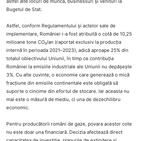
astfel alte locuri de muncă, businessuri și venituri la
Bugetul de Stat.
Astfel, conform Regulamentului și actelor sale de
implementare, României i-a fost atribuită o cotă de 10,25
milioane tone CO₂/an (raportat exclusiv la producția
internă în perioada 2021–2023), adică aproape 25% din
totalul obiectivului Uniunii, în timp ce contribuția
României la emisiile industriale ale Uniunii nu depășește
3%. Cu alte cuvinte, o economie care generează o mică
fracțiune din emisiile continentale este obligată să
suporte o cincime din efortul de stocare. Iar aceasta nu
mai este o măsură de mediu, ci una de dezechilibru
economic.
Pentru producătorii români de gaze, povara acestor cote
nu este doar una financiară. Decizia afectează direct
capacitatea de investiție, planurile de extindere și