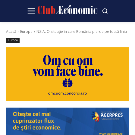
Acasă
Europa
NZIA. O situație în care România pierde pe toată linia
Europa