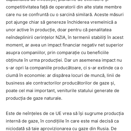
competitivitatea față de operatorii din alte state membre
care nu se confruntă cu o sarcină similară. Aceste măsuri
pot ajunge chiar să genereze închiderea vremelnică a
unor active în producție, doar pentru că penalitatea
neîndeplinirii cerințelor NZIA, în termenii stabiliți în acest
moment, ar avea un impact financiar negativ net superior
asupra companiilor, prin comparație cu beneficiile
obținute în urma producției. Dar un asemenea impact nu
s-ar opri la companiile producătoare, ci s-ar extinde ca o
ciumă în economie: ar dispărea locuri de muncă, linii de
business ale contractorilor producătorilor de gaze și,
poate cel mai important, veniturile statului generate de
producția de gaze naturale.
Este de neînțeles de ce UE vrea să își sugrume producția
internă de gaze, în condițiile în care este mai decisă ca
niciodată să taie aprovizionarea cu gaze din Rusia. De