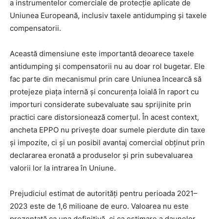
a instrumentelor comerciale de protecție aplicate de
Uniunea Europeană, inclusiv taxele antidumping și taxele
compensatorii.
Această dimensiune este importantă deoarece taxele
antidumping și compensatorii nu au doar rol bugetar. Ele
fac parte din mecanismul prin care Uniunea încearcă să
protejeze piața internă și concurența loială în raport cu
importuri considerate subevaluate sau sprijinite prin
practici care distorsionează comerțul. În acest context,
ancheta EPPO nu privește doar sumele pierdute din taxe
și impozite, ci și un posibil avantaj comercial obținut prin
declararea eronată a produselor și prin subevaluarea
valorii lor la intrarea în Uniune.
Prejudiciul estimat de autorități pentru perioada 2021–
2023 este de 1,6 milioane de euro. Valoarea nu este
prezentată ca una definitivă, ci ca estimare a daunelor