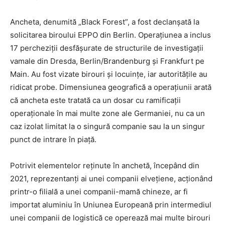
Ancheta, denumită „Black Forest”, a fost declanșată la
solicitarea biroului EPPO din Berlin. Operațiunea a inclus
17 percheziții desfășurate de structurile de investigații
vamale din Dresda, Berlin/Brandenburg și Frankfurt pe
Main. Au fost vizate birouri și locuințe, iar autoritățile au
ridicat probe. Dimensiunea geografică a operațiunii arată
că ancheta este tratată ca un dosar cu ramificații
operaționale în mai multe zone ale Germaniei, nu ca un
caz izolat limitat la o singură companie sau la un singur
punct de intrare în piață.
Potrivit elementelor reținute în anchetă, începând din
2021, reprezentanți ai unei companii elvețiene, acționând
printr-o filială a unei companii-mamă chineze, ar fi
importat aluminiu în Uniunea Europeană prin intermediul
unei companii de logistică ce operează mai multe birouri