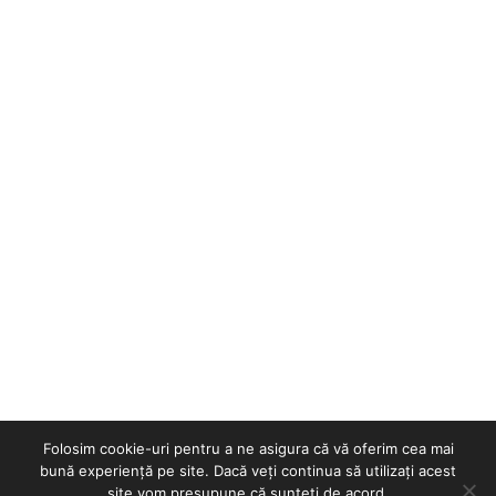
Folosim cookie-uri pentru a ne asigura că vă oferim cea mai
bună experiență pe site. Dacă veți continua să utilizați acest
site vom presupune că sunteți de acord.