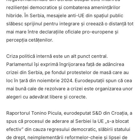
rezilienței democratice și combaterea amenințărilor
hibride. În Serbia, mesajele anti-UE din spațiul public
slăbesc sprijinul pentru integrare și creează o distanță tot
mai mare între declarațiile oficiale pro-europene și
percepția cetățenilor.
Criza politică internă este un alt punct central.
Parlamentul își exprimă îngrijorarea față de adâncirea
crizei din Serbia, pe fondul protestelor de masă care au
loc în țară din noiembrie 2024. Eurodeputații spun că cea
mai bună cale de rezolvare a crizei este organizarea unor
alegeri cu adevărat libere și corecte.
Raportorul Tonino Picula, eurodeputat S&D din Croația, a
spus că procesul de aderare al Serbiei la UE „s-a blocat
efectiv” din cauza regresului democratic, slăbirii statului
de drept, neimplementării reformelor-cheie și lipsei de