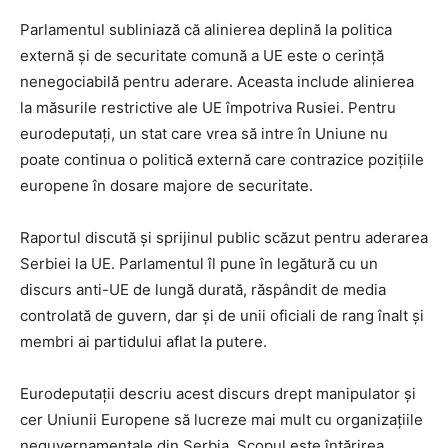
Parlamentul subliniază că alinierea deplină la politica
externă și de securitate comună a UE este o cerință
nenegociabilă pentru aderare. Aceasta include alinierea
la măsurile restrictive ale UE împotriva Rusiei. Pentru
eurodeputați, un stat care vrea să intre în Uniune nu
poate continua o politică externă care contrazice pozițiile
europene în dosare majore de securitate.
Raportul discută și sprijinul public scăzut pentru aderarea
Serbiei la UE. Parlamentul îl pune în legătură cu un
discurs anti-UE de lungă durată, răspândit de media
controlată de guvern, dar și de unii oficiali de rang înalt și
membri ai partidului aflat la putere.
Eurodeputații descriu acest discurs drept manipulator și
cer Uniunii Europene să lucreze mai mult cu organizațiile
neguvernamentale din Serbia. Scopul este întărirea