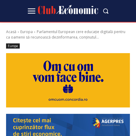
Acasă
Europa
Parlamentul European cere educație digitală pentru
ca oamenii să recunoască dezinformarea, conținutul...
Europa