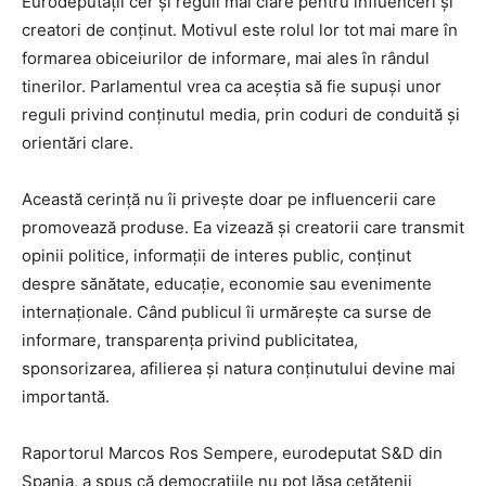
Eurodeputații cer și reguli mai clare pentru influenceri și
creatori de conținut. Motivul este rolul lor tot mai mare în
formarea obiceiurilor de informare, mai ales în rândul
tinerilor. Parlamentul vrea ca aceștia să fie supuși unor
reguli privind conținutul media, prin coduri de conduită și
orientări clare.
Această cerință nu îi privește doar pe influencerii care
promovează produse. Ea vizează și creatorii care transmit
opinii politice, informații de interes public, conținut
despre sănătate, educație, economie sau evenimente
internaționale. Când publicul îi urmărește ca surse de
informare, transparența privind publicitatea,
sponsorizarea, afilierea și natura conținutului devine mai
importantă.
Raportorul Marcos Ros Sempere, eurodeputat S&D din
Spania, a spus că democrațiile nu pot lăsa cetățenii