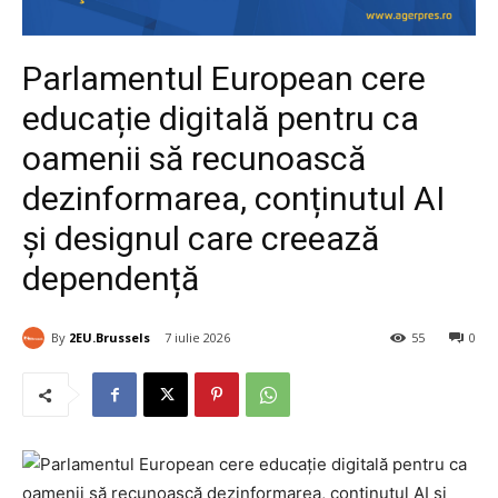
Parlamentul European cere
educație digitală pentru ca
oamenii să recunoască
dezinformarea, conținutul AI
și designul care creează
dependență
By
2EU.Brussels
7 iulie 2026
55
0