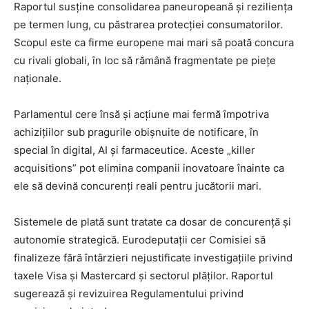
Raportul susține consolidarea paneuropeană și reziliența
pe termen lung, cu păstrarea protecției consumatorilor.
Scopul este ca firme europene mai mari să poată concura
cu rivali globali, în loc să rămână fragmentate pe piețe
naționale.
Parlamentul cere însă și acțiune mai fermă împotriva
achizițiilor sub pragurile obișnuite de notificare, în
special în digital, AI și farmaceutice. Aceste „killer
acquisitions” pot elimina companii inovatoare înainte ca
ele să devină concurenți reali pentru jucătorii mari.
Sistemele de plată sunt tratate ca dosar de concurență și
autonomie strategică. Eurodeputații cer Comisiei să
finalizeze fără întârzieri nejustificate investigațiile privind
taxele Visa și Mastercard și sectorul plăților. Raportul
sugerează și revizuirea Regulamentului privind