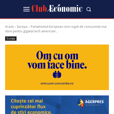
Acasă
Europa
Parlamentul European cere reguli de concurență mai
dure pentru giganții tech americani...
Europa