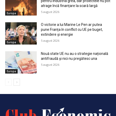
pentru industria grea, dar proiectele nu pot
atrage încă finanțare la scară largă
5 august 2026
Europa
O victorie a lui Marine Le Pen ar putea
pune Franța în conflict cu UE pe buget,
extindere și energie
5 august 2026
Europa
Nouă state UE nu au o strategie națională
antifraudă și nici nu pregătesc una
5 august 2026
Europa