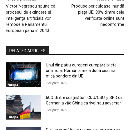
Victor Negrescu spune că
Produse periculoase inundă
procesul de extindere și
piața UE, 80% dintre cele
inteligența artificială vor
verificate online sunt
remodela Parlamentul
neconforme
European până în 2040
RELATED ARTICLES
Unul din patru europeni cumpără bilete
online, iar România are a doua cea mai
mică pondere din UE
7 august 2026
Europa
60% dintre susținătorii CDU/CSU și SPD din
Germania văd China ca rival sau adversar
7 august 2026
Europa
Galileo pregătește un nou sistem care va