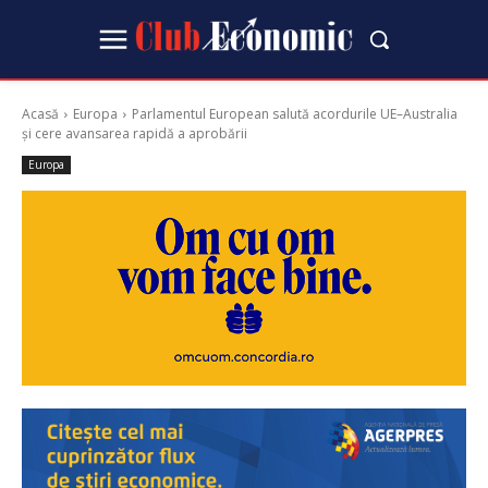
Acasă
Europa
Parlamentul European salută acordurile UE–Australia
și cere avansarea rapidă a aprobării
Europa