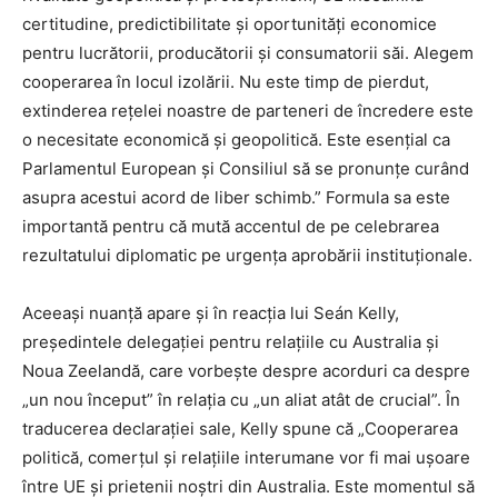
certitudine, predictibilitate și oportunități economice
pentru lucrătorii, producătorii și consumatorii săi. Alegem
cooperarea în locul izolării. Nu este timp de pierdut,
extinderea rețelei noastre de parteneri de încredere este
o necesitate economică și geopolitică. Este esențial ca
Parlamentul European și Consiliul să se pronunțe curând
asupra acestui acord de liber schimb.” Formula sa este
importantă pentru că mută accentul de pe celebrarea
rezultatului diplomatic pe urgența aprobării instituționale.
Aceeași nuanță apare și în reacția lui Seán Kelly,
președintele delegației pentru relațiile cu Australia și
Noua Zeelandă, care vorbește despre acorduri ca despre
„un nou început” în relația cu „un aliat atât de crucial”. În
traducerea declarației sale, Kelly spune că „Cooperarea
politică, comerțul și relațiile interumane vor fi mai ușoare
între UE și prietenii noștri din Australia. Este momentul să