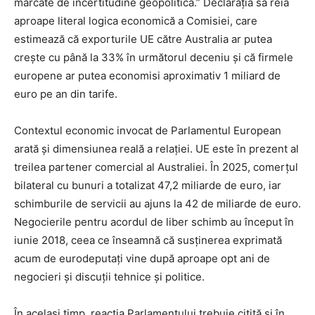
marcate de incertitudine geopolitică.” Declarația sa reia
aproape literal logica economică a Comisiei, care
estimează că exporturile UE către Australia ar putea
crește cu până la 33% în următorul deceniu și că firmele
europene ar putea economisi aproximativ 1 miliard de
euro pe an din tarife.
Contextul economic invocat de Parlamentul European
arată și dimensiunea reală a relației. UE este în prezent al
treilea partener comercial al Australiei. În 2025, comerțul
bilateral cu bunuri a totalizat 47,2 miliarde de euro, iar
schimburile de servicii au ajuns la 42 de miliarde de euro.
Negocierile pentru acordul de liber schimb au început în
iunie 2018, ceea ce înseamnă că susținerea exprimată
acum de eurodeputați vine după aproape opt ani de
negocieri și discuții tehnice și politice.
În același timp, reacția Parlamentului trebuie citită și în