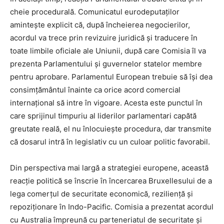
cheie procedurală. Comunicatul eurodeputaților
amintește explicit că, după încheierea negocierilor,
acordul va trece prin revizuire juridică și traducere în
toate limbile oficiale ale Uniunii, după care Comisia îl va
prezenta Parlamentului și guvernelor statelor membre
pentru aprobare. Parlamentul European trebuie să își dea
consimțământul înainte ca orice acord comercial
internațional să intre în vigoare. Acesta este punctul în
care sprijinul timpuriu al liderilor parlamentari capătă
greutate reală, el nu înlocuiește procedura, dar transmite
că dosarul intră în legislativ cu un culoar politic favorabil.
Din perspectiva mai largă a strategiei europene, această
reacție politică se înscrie în încercarea Bruxellesului de a
lega comerțul de securitate economică, reziliență și
repoziționare în Indo-Pacific. Comisia a prezentat acordul
cu Australia împreună cu parteneriatul de securitate și