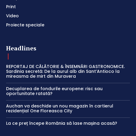
Print
Video
Proiecte speciale
Headlines
REPORTAJ DE CĂLĂTORIE & ÎNSEMNĂRI GASTRONOMICE.
Sardinia secretă: De la aurul alb din Sant’Antioco la
mireasma de mirt din Muravera
Decuplarea de fondurile europene: risc sau
oportunitate ratată?
Auchan va deschide un nou magazin în cartierul
rezidențial One Floreasca City
La ce preț începe România să lase mașina acasă?