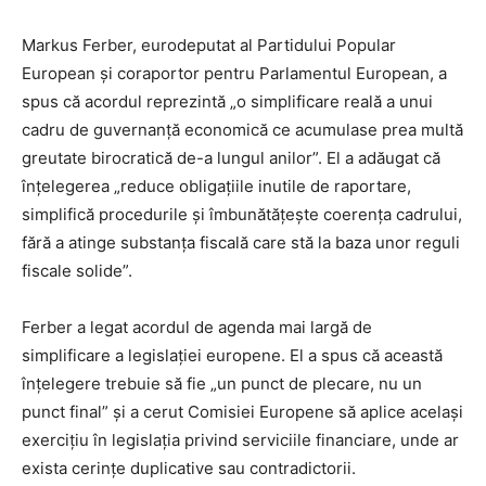
Markus Ferber, eurodeputat al Partidului Popular
European și coraportor pentru Parlamentul European, a
spus că acordul reprezintă „o simplificare reală a unui
cadru de guvernanță economică ce acumulase prea multă
greutate birocratică de-a lungul anilor”. El a adăugat că
înțelegerea „reduce obligațiile inutile de raportare,
simplifică procedurile și îmbunătățește coerența cadrului,
fără a atinge substanța fiscală care stă la baza unor reguli
fiscale solide”.
Ferber a legat acordul de agenda mai largă de
simplificare a legislației europene. El a spus că această
înțelegere trebuie să fie „un punct de plecare, nu un
punct final” și a cerut Comisiei Europene să aplice același
exercițiu în legislația privind serviciile financiare, unde ar
exista cerințe duplicative sau contradictorii.