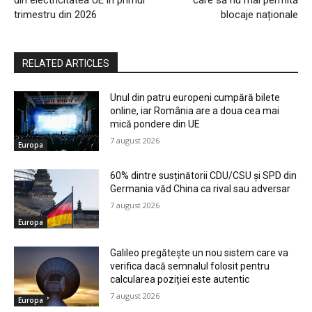
din electricitatea UE în primul
care să nu mai permită
trimestru din 2026
blocaje naționale
RELATED ARTICLES
Unul din patru europeni cumpără bilete
online, iar România are a doua cea mai
mică pondere din UE
7 august 2026
Europa
60% dintre susținătorii CDU/CSU și SPD din
Germania văd China ca rival sau adversar
7 august 2026
Europa
Galileo pregătește un nou sistem care va
verifica dacă semnalul folosit pentru
calcularea poziției este autentic
7 august 2026
Europa