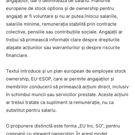
angajaților, dar o delimitează de salariu. Planurile
europene de stock options și de ownership pentru
angajați ar fi voluntare și nu ar putea înlocui salariile,
salariile minime, remunerația stabilită prin contracte
colective, pensiile sau contribuțiile sociale. Angajații ar
trebui să primească informații clare despre drepturile
atașate acțiunilor sau warranturilor și despre riscurile
financiare.
Textul introduce și un plan european de employee stock
ownership, EU-ESOP, care ar permite angajaților și
membrilor conducerii să primească acțiuni direct, inclusiv
în schimbul muncii sau serviciilor prestate. Aceste acțiuni
ar trebui tratate ca supliment la remunerație, nu ca
substitut pentru salariu.
O propunere distinctă este forma „EU Inc. SO”, pentru
companii cu steward ownership. În acest model,