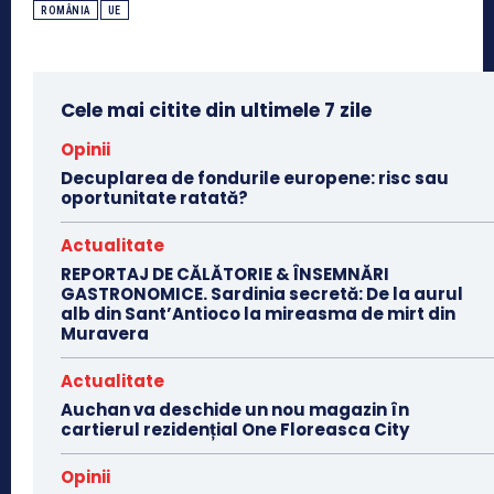
ROMÂNIA
UE
Cele mai citite din ultimele 7 zile
Opinii
Decuplarea de fondurile europene: risc sau
oportunitate ratată?
Actualitate
REPORTAJ DE CĂLĂTORIE & ÎNSEMNĂRI
GASTRONOMICE. Sardinia secretă: De la aurul
alb din Sant’Antioco la mireasma de mirt din
Muravera
Actualitate
Auchan va deschide un nou magazin în
cartierul rezidențial One Floreasca City
Opinii