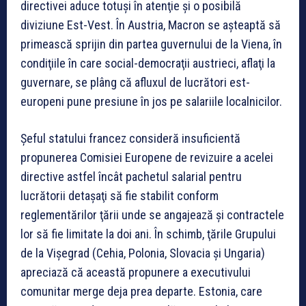
directivei aduce totuşi în atenţie şi o posibilă
diviziune Est-Vest. În Austria, Macron se aşteaptă să
primească sprijin din partea guvernului de la Viena, în
condiţiile în care social-democraţii austrieci, aflaţi la
guvernare, se plâng că afluxul de lucrători est-
europeni pune presiune în jos pe salariile localnicilor.
Şeful statului francez consideră insuficientă
propunerea Comisiei Europene de revizuire a acelei
directive astfel încât pachetul salarial pentru
lucrătorii detaşaţi să fie stabilit conform
reglementărilor ţării unde se angajează şi contractele
lor să fie limitate la doi ani. În schimb, ţările Grupului
de la Vişegrad (Cehia, Polonia, Slovacia şi Ungaria)
apreciază că această propunere a executivului
comunitar merge deja prea departe. Estonia, care