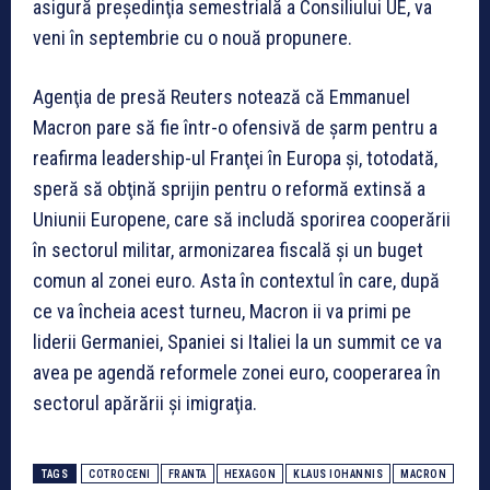
asigură preşedinţia semestrială a Consiliului UE, va
veni în septembrie cu o nouă propunere.
Agenţia de presă Reuters notează că Emmanuel
Macron pare să fie într-o ofensivă de şarm pentru a
reafirma leadership-ul Franţei în Europa şi, totodată,
speră să obţină sprijin pentru o reformă extinsă a
Uniunii Europene, care să includă sporirea cooperării
în sectorul militar, armonizarea fiscală şi un buget
comun al zonei euro. Asta în contextul în care, după
ce va încheia acest turneu, Macron ii va primi pe
liderii Germaniei, Spaniei si Italiei la un summit ce va
avea pe agendă reformele zonei euro, cooperarea în
sectorul apărării şi imigraţia.
TAGS
COTROCENI
FRANTA
HEXAGON
KLAUS IOHANNIS
MACRON