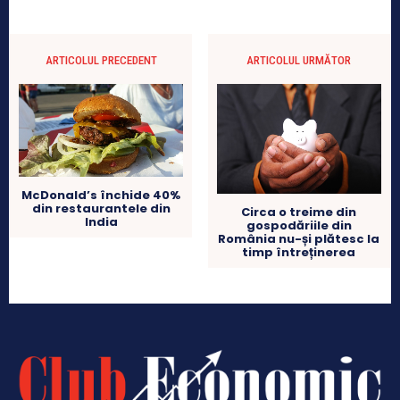
ARTICOLUL PRECEDENT
ARTICOLUL URMĂTOR
McDonald’s închide 40%
din restaurantele din
Circa o treime din
India
gospodăriile din
România nu-și plătesc la
timp întreținerea