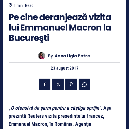
1
min.
Read
Pe cine deranjează vizita
lui Emmanuel Macron la
Bucureşti
By
Anca Ligia Petre
23 august 2017
„O ofensivă de şarm pentru a câştiga sprijin”.
Aşa
prezintă Reuters vizita preşedintelui francez,
Emmanuel Macron, în România. Agenţia