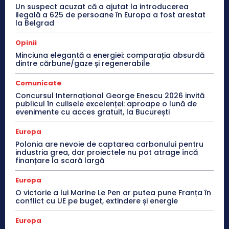
Un suspect acuzat că a ajutat la introducerea
ilegală a 625 de persoane în Europa a fost arestat
la Belgrad
Opinii
Minciuna elegantă a energiei: comparația absurdă
dintre cărbune/gaze și regenerabile
Comunicate
Concursul Internațional George Enescu 2026 invită
publicul în culisele excelenței: aproape o lună de
evenimente cu acces gratuit, la București
Europa
Polonia are nevoie de captarea carbonului pentru
industria grea, dar proiectele nu pot atrage încă
finanțare la scară largă
Europa
O victorie a lui Marine Le Pen ar putea pune Franța în
conflict cu UE pe buget, extindere și energie
Europa