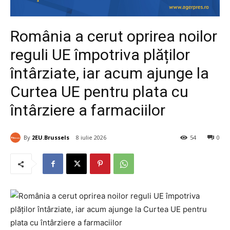
România a cerut oprirea noilor
reguli UE împotriva plăților
întârziate, iar acum ajunge la
Curtea UE pentru plata cu
întârziere a farmaciilor
By
2EU.Brussels
8 iulie 2026
54
0