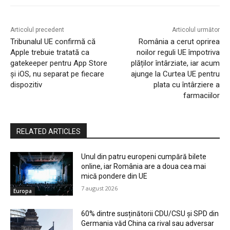
Articolul precedent
Articolul următor
Tribunalul UE confirmă că
România a cerut oprirea
Apple trebuie tratată ca
noilor reguli UE împotriva
gatekeeper pentru App Store
plăților întârziate, iar acum
și iOS, nu separat pe fiecare
ajunge la Curtea UE pentru
dispozitiv
plata cu întârziere a
farmaciilor
RELATED ARTICLES
Unul din patru europeni cumpără bilete
online, iar România are a doua cea mai
mică pondere din UE
7 august 2026
Europa
60% dintre susținătorii CDU/CSU și SPD din
Germania văd China ca rival sau adversar