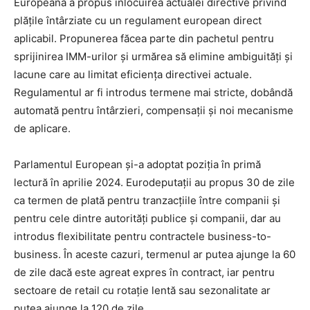
Europeană a propus înlocuirea actualei directive privind
plățile întârziate cu un regulament european direct
aplicabil. Propunerea făcea parte din pachetul pentru
sprijinirea IMM-urilor și urmărea să elimine ambiguități și
lacune care au limitat eficiența directivei actuale.
Regulamentul ar fi introdus termene mai stricte, dobândă
automată pentru întârzieri, compensații și noi mecanisme
de aplicare.
Parlamentul European și-a adoptat poziția în primă
lectură în aprilie 2024. Eurodeputații au propus 30 de zile
ca termen de plată pentru tranzacțiile între companii și
pentru cele dintre autorități publice și companii, dar au
introdus flexibilitate pentru contractele business-to-
business. În aceste cazuri, termenul ar putea ajunge la 60
de zile dacă este agreat expres în contract, iar pentru
sectoare de retail cu rotație lentă sau sezonalitate ar
putea ajunge la 120 de zile.