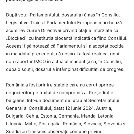
După votul Parlamentului, dosarul a rămas în Consiliu.
Legislative Train al Parlamentului European marchează
acum revizuirea Directivei privind plățile întârziate ca
„Blocked”, cu instituția blocantă indicată ca fiind Consiliul.
Aceeași fișă notează că Parlamentul și-a adoptat poziția
în mandatul precedent, că dosarul a fost realocat unui
nou raportor IMCO în actualul mandat și că, în Consiliu,
după discuții, dosarul a întâmpinat dificultăți de progres.
România a fost printre statele care au cerut oprirea
negocierilor pe textul de compromis al Președinției
belgiene. Într-un document de lucru al Secretariatului
General al Consiliului, datat 12 iunie 2024, Austria,
Bulgaria, Cehia, Estonia, Germania, Irlanda, Letonia,
Lituania, Malta, Portugalia, România, Slovacia, Slovenia și
Suedia au transmis observații comune privind