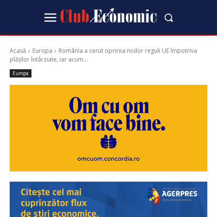
Acasă
Europa
România a cerut oprirea noilor reguli UE împotriva
plăților întârziate, iar acum...
Europa