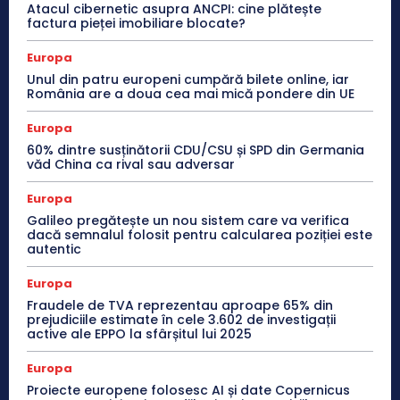
Atacul cibernetic asupra ANCPI: cine plătește
factura pieței imobiliare blocate?
Europa
Unul din patru europeni cumpără bilete online, iar
România are a doua cea mai mică pondere din UE
Europa
60% dintre susținătorii CDU/CSU și SPD din Germania
văd China ca rival sau adversar
Europa
Galileo pregătește un nou sistem care va verifica
dacă semnalul folosit pentru calcularea poziției este
autentic
Europa
Fraudele de TVA reprezentau aproape 65% din
prejudiciile estimate în cele 3.602 de investigații
active ale EPPO la sfârșitul lui 2025
Europa
Proiecte europene folosesc AI și date Copernicus