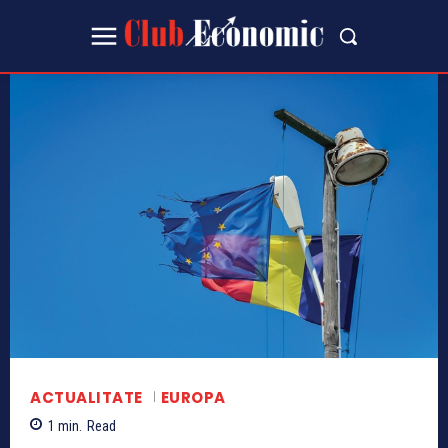
ACTUALITATE
EUROPA
1
min.
Read