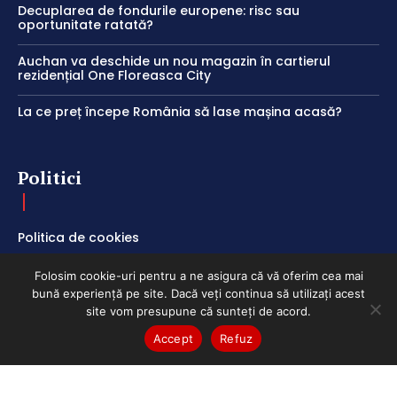
Decuplarea de fondurile europene: risc sau
oportunitate ratată?
Auchan va deschide un nou magazin în cartierul
rezidențial One Floreasca City
La ce preț începe România să lase mașina acasă?
Politici
Politica de cookies
Termeni și Condiții
Folosim cookie-uri pentru a ne asigura că vă oferim cea mai
Politica de Confidențialitate
bună experiență pe site. Dacă veți continua să utilizați acest
site vom presupune că sunteți de acord.
Accept
Refuz
ClubEconomic @2026