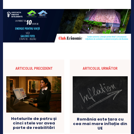
ARTICOLUL PRECEDENT
ARTICOLUL URMĂTOR
Hotelurile de patru și
România este țara cu
cinci stele vor avea
cea mai mare inflație din
parte de reabilitări
UE