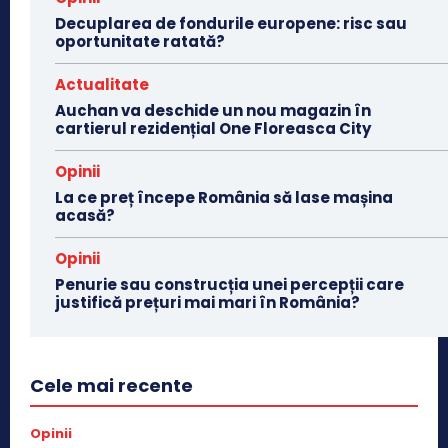
Decuplarea de fondurile europene: risc sau
oportunitate ratată?
Actualitate
Auchan va deschide un nou magazin în
cartierul rezidențial One Floreasca City
Opinii
La ce preț începe România să lase mașina
acasă?
Opinii
Penurie sau construcția unei percepții care
justifică prețuri mai mari în România?
Cele mai recente
Opinii