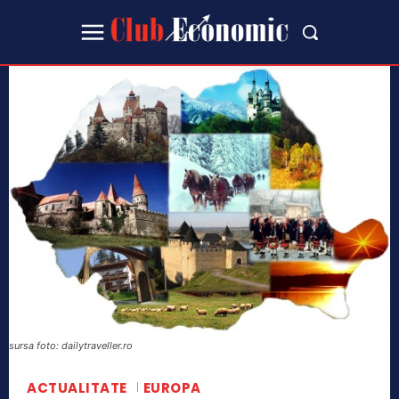
sursa foto: dailytraveller.ro
ACTUALITATE
EUROPA