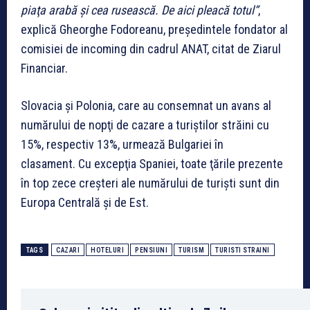
piaţa arabă şi cea rusească. De aici pleacă totul“
,
explică Gheorghe Fodoreanu, preşedintele fondator al
comisiei de incoming din cadrul ANAT, citat de Ziarul
Financiar.
Slovacia şi Polonia, care au consemnat un avans al
numărului de nopţi de cazare a turiştilor străini cu
15%, respectiv 13%, urmează Bulgariei în
clasament. Cu excepţia Spaniei, toate ţările prezente
în top zece creşteri ale numărului de turişti sunt din
Europa Centrală şi de Est.
TAGS
CAZARI
HOTELURI
PENSIUNI
TURISM
TURISTI STRAINI