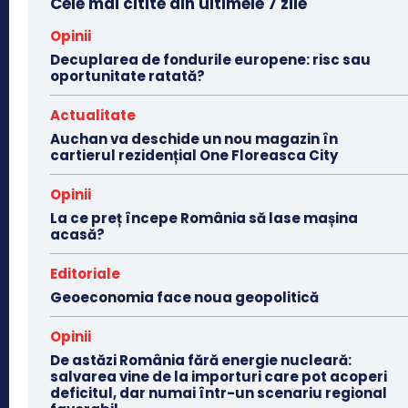
Cele mai citite din ultimele 7 zile
Opinii
Decuplarea de fondurile europene: risc sau
oportunitate ratată?
Actualitate
Auchan va deschide un nou magazin în
cartierul rezidențial One Floreasca City
Opinii
La ce preț începe România să lase mașina
acasă?
Editoriale
Geoeconomia face noua geopolitică
Opinii
De astăzi România fără energie nucleară:
salvarea vine de la importuri care pot acoperi
deficitul, dar numai într-un scenariu regional