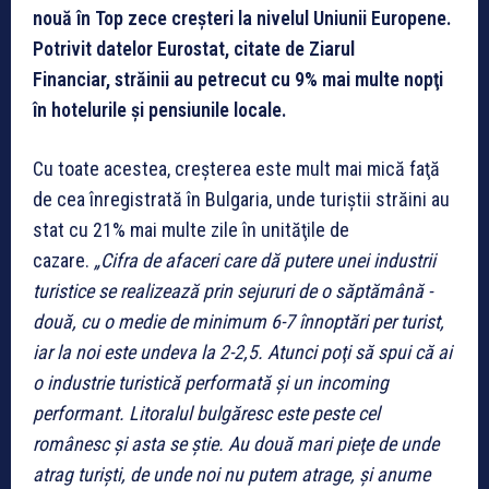
nouă în Top zece creşteri la nivelul Uniunii Europene.
Potrivit datelor Eurostat, citate de Ziarul
Financiar,
străinii au petrecut cu 9% mai multe nopţi
în hotelurile şi pensiunile locale.
Cu toate acestea, creşterea este mult mai mică faţă
de cea înregistrată în Bulgaria, unde turiştii străini au
stat cu 21% mai multe zile în unităţile de
cazare.
„Cifra de afaceri care dă putere unei industrii
turistice se realizează prin sejururi de o săptămână -
două, cu o medie de minimum 6-7 înnoptări per turist,
iar la noi este undeva la 2-2,5. Atunci poţi să spui că ai
o industrie turistică performată şi un incoming
performant. Litoralul bulgăresc este peste cel
românesc şi asta se ştie. Au două mari pieţe de unde
atrag turişti, de unde noi nu putem atrage, şi anume