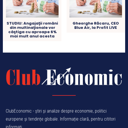
STUDIU: Angajaţii români
Gheorghe Răcaru, CEO
din multinaţionale vor
Blue Air, la Profit LIVE
câştiga cu aproape 6%
mai mult anul acesta
ClubEconomic - știri și analize despre economie, politici
europene și tendințe globale. Informație clară, pentru cititori
informați.