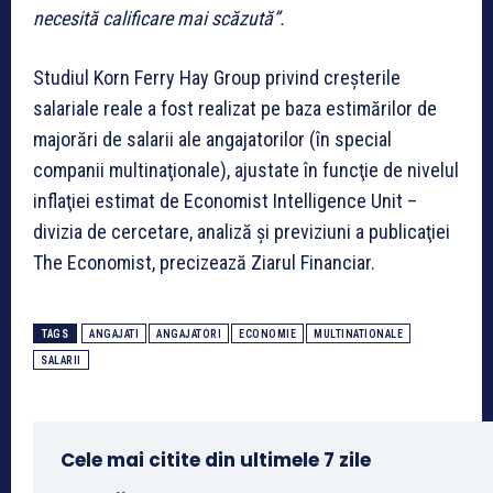
necesită calificare mai scăzută”.
Studiul Korn Ferry Hay Group privind creşterile
salariale reale a fost realizat pe baza estimărilor de
majorări de salarii ale angajatorilor (în special
companii multina­ţio­nale), ajustate în funcţie de nivelul
inflaţiei estimat de Eco­nomist Intelligence Unit –
divizia de cercetare, analiză şi previziuni a publicaţiei
The Economist, precizează Ziarul Financiar.
TAGS
ANGAJATI
ANGAJATORI
ECONOMIE
MULTINATIONALE
SALARII
Cele mai citite din ultimele 7 zile