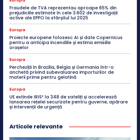
Europa
Fraudele de TVA reprezentau aproape 65% din
prejudiciile estimate în cele 3.602 de investigații
active ale EPPO la sfârșitul lui 2025
Europa
Proiecte europene folosesc AI și date Copernicus
pentru a anticipa incendiile și estima emisiile
orașelor
Europa
Percheziții în Brazilia, Belgia și Germania într-o
anchetă privind subevaluarea importurilor de
materii prime pentru gelatină
Europa
UE extinde IRIS² la 348 de sateliți și accelerează
lansarea rețelei securizate pentru guverne, apărare
și intervenții de urgență
Articole relevante