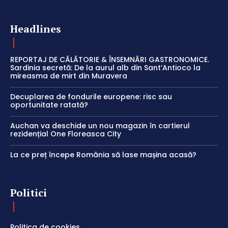
Headlines
REPORTAJ DE CĂLĂTORIE & ÎNSEMNĂRI GASTRONOMICE.
Sardinia secretă: De la aurul alb din Sant’Antioco la
mireasma de mirt din Muravera
Decuplarea de fondurile europene: risc sau
oportunitate ratată?
Auchan va deschide un nou magazin în cartierul
rezidențial One Floreasca City
La ce preț începe România să lase mașina acasă?
Politici
Politica de cookies