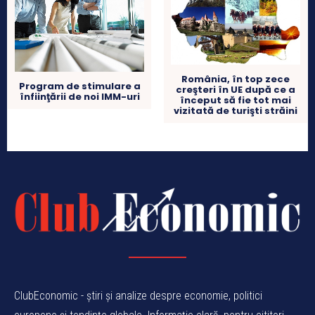
România, în top zece
Program de stimulare a
creşteri în UE după ce a
înfiinţării de noi IMM-uri
început să fie tot mai
vizitată de turişti străini
ClubEconomic - știri și analize despre economie, politici