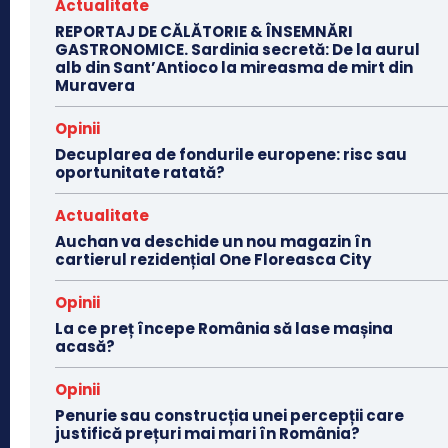
Actualitate
REPORTAJ DE CĂLĂTORIE & ÎNSEMNĂRI
GASTRONOMICE. Sardinia secretă: De la aurul
alb din Sant’Antioco la mireasma de mirt din
Muravera
Opinii
Decuplarea de fondurile europene: risc sau
oportunitate ratată?
Actualitate
Auchan va deschide un nou magazin în
cartierul rezidențial One Floreasca City
Opinii
La ce preț începe România să lase mașina
acasă?
Opinii
Penurie sau construcția unei percepții care
justifică prețuri mai mari în România?