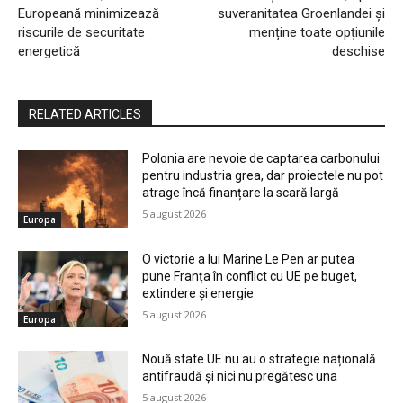
Europeană minimizează
suveranitatea Groenlandei și
riscurile de securitate
menține toate opțiunile
energetică
deschise
RELATED ARTICLES
Polonia are nevoie de captarea carbonului
pentru industria grea, dar proiectele nu pot
atrage încă finanțare la scară largă
5 august 2026
Europa
O victorie a lui Marine Le Pen ar putea
pune Franța în conflict cu UE pe buget,
extindere și energie
5 august 2026
Europa
Nouă state UE nu au o strategie națională
antifraudă și nici nu pregătesc una
5 august 2026