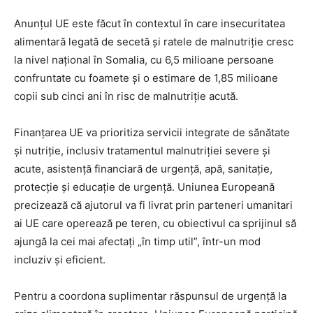
Anunțul UE este făcut în contextul în care insecuritatea
alimentară legată de secetă și ratele de malnutriție cresc
la nivel național în Somalia, cu 6,5 milioane persoane
confruntate cu foamete și o estimare de 1,85 milioane
copii sub cinci ani în risc de malnutriție acută.
Finanțarea UE va prioritiza servicii integrate de sănătate
și nutriție, inclusiv tratamentul malnutriției severe și
acute, asistență financiară de urgență, apă, sanitație,
protecție și educație de urgență. Uniunea Europeană
precizează că ajutorul va fi livrat prin parteneri umanitari
ai UE care operează pe teren, cu obiectivul ca sprijinul să
ajungă la cei mai afectați „în timp util”, într-un mod
incluziv și eficient.
Pentru a coordona suplimentar răspunsul de urgență la