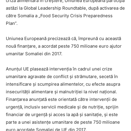
criza alimentară în creștere, Uniunea Europeană participă
astăzi la Global Leadership Roundtable, după activarea de
către Somalia a „Food Security Crisis Preparedness
Plan”.
Uniunea Europeană precizează că, împreună cu această
nouă finanțare, a acordat peste 750 milioane euro ajutor
umanitar Somaliei din 2017.
Anunțul UE plasează intervenția în cadrul unei crize
umanitare agravate de conflict și strămutare, secetă în
intensificare și scumpirea alimentelor, cu efecte asupra
insecurității alimentare și malnutriției la nivel național.
Finanțarea anunțată este orientată către intervenții de
urgență, inclusiv servicii medicale și de nutriție, sprijin
financiar de urgență și acces la apă și sanitație, și este
parte a unei asistențe umanitare de peste 750 milioane
euro acordate Somaliei de UE din 2017.